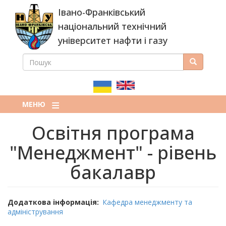
Перейти
Івано-Франківський
до
основного
національний технічний
вмісту
університет нафти і газу
ПОШУК
Пошук
ПОШУКОВА
ФОРМА
МЕНЮ
Освітня програма
"Менеджмент" - рівень
бакалавр
Додаткова інформація
Кафедра менеджменту та
адміністрування