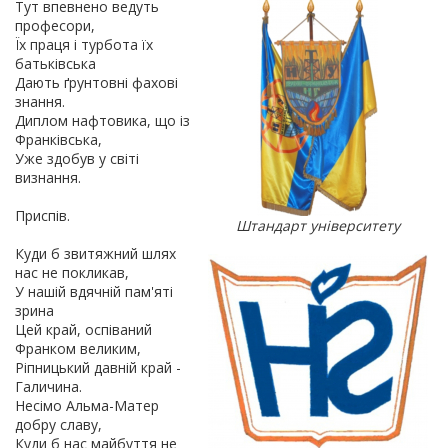
Тут впевнено ведуть
професори,
Їх праця і турбота їх
батьківська
Дають ґрунтовні фахові
знання.
Диплом нафтовика, що із
Франківська,
Уже здобув у світі
визнання.
Приспів.
Штандарт університету
Куди б звитяжний шлях
нас не покликав,
У нашій вдячній пам'яті
зрина
Цей край, оспіваний
Франком великим,
Ріпницький давній край -
Галичина.
Несімо Альма-Матер
добру славу,
Куди б нас майбуття не