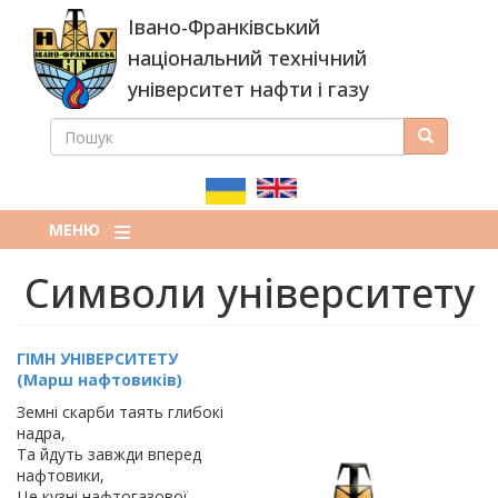
Перейти
Івано-Франківський
до
основного
національний технічний
вмісту
університет нафти і газу
ПОШУК
Пошук
ПОШУКОВА
ФОРМА
МЕНЮ
Символи університету
ГІМН УНІВЕРСИТЕТУ
(Марш нафтовиків)
Земні скарби таять глибокі
надра,
Та йдуть завжди вперед
нафтовики,
Це кузні нафтогазової