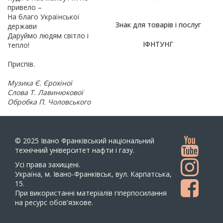
привело –
На благо Української
Знак для товарів і послуг
держави
Даруймо людям світло і
ІФНТУНГ
тепло!
Приспів.
Музика Є. Єрохіної
Слова Т. Лавинюкової
Обробка П. Чоловського
© 2025
Івано Франківський національний
технічний університет нафти і газу.
Усi права захищенi.
Україна, м. Івано-Франківськ, вул. Карпатська,
15.
При використанні матеріалів гіперпосилання
на ресурс обов'язкове.