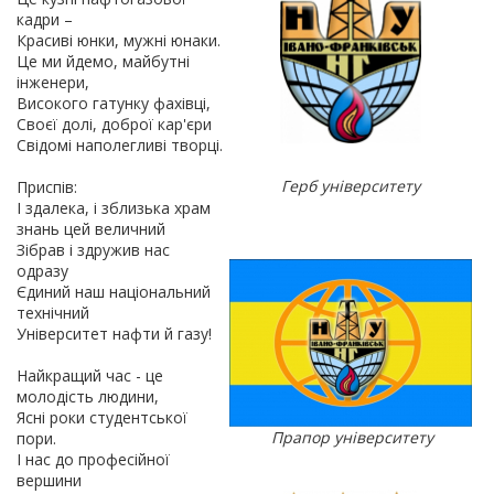
кадри –
Красиві юнки, мужні юнаки.
Це ми йдемо, майбутні
інженери,
Високого гатунку фахівці,
Своєї долі, доброї кар'єри
Свідомі наполегливі творці.
Герб університету
Приспів:
І здалека, і зблизька храм
знань цей величний
Зібрав і здружив нас
одразу
Єдиний наш національний
технічний
Університет нафти й газу!
Найкращий час - це
молодість людини,
Ясні роки студентської
Прапор університету
пори.
І нас до професійної
вершини