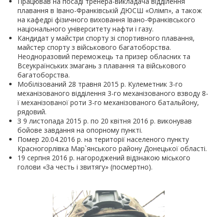
Працював на посаді тренера-викладача відділення
плавання в Івано-Франківській ДЮСШ «Олімп», а також
на кафедрі фізичного виховання Івано-Франківського
національного університету нафти і газу.
Кандидат у майстри спорту зі спортивного плавання,
майстер спорту з військового багатоборства.
Неодноразовий переможець та призер обласних та
Всеукраїнських змагань з плавання та військового
багатоборства.
Мобілізований 28 травня 2015 р. Кулеметник 3-го
механізованого відділення 3-го механізованого взводу 8-
ї механізованої роти 3-го механізованого батальйону,
рядовий.
З 9 листопада 2015 р. по 20 квітня 2016 р. виконував
бойове завдання на опорному пункті.
Помер 20.04.2016 р. на території населеного пункту
Красногорлівка Мар`янського району Донецької області.
19 серпня 2016 р. нагороджений відзнакою міського
голови «За честь і звитягу» (посмертно).