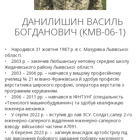
ДАНИЛИШИН ВАСИЛЬ
БОГДАНОВИЧ (КМВ-06-1)
• Народився 31 жовтня 1987 р. в с. Мазурівка Львівської
області.
• 2003 р. – закінчив Любшанську неповну середню школу
Жидачівського району Львівської області.
• 2003 – 2006 рр. – навчався у вищому професійному
училищі № 21 м.Івано-Франківська й здобув професію
верстатника широкого профілю, оператора верстатів з
програмним керуванням.
• 2006 – 2011 рр. – навчався в ІФНТУНГ (спеціальність
«Технології машинобудування») та здобув кваліфікацію
інженера-механіка.
• У серпні 2022 р. – вступив до лав ЗСУ. Солдат,сапер 2-го
інженерно-саперного відділення інженерно-саперного
взводу військової частини А7091.
• 6 березня 2023 р. – загинув внаслідок артобстрілу під
час виконання бойового завдання поблизу населеного