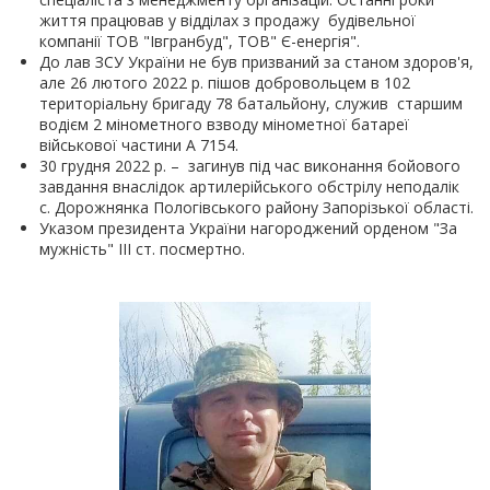
життя працював у відділах з продажу будівельної
компанії ТОВ "Івгранбуд", ТОВ" Є-енергія".
До лав ЗСУ України не був призваний за станом здоров'я,
але 26 лютого 2022 р. пішов добровольцем в 102
територіальну бригаду 78 батальйону, служив старшим
водієм 2 мінометного взводу мінометної батареї
військової частини А 7154.
30 грудня 2022 р. – загинув під час виконання бойового
завдання внаслідок артилерійського обстрілу неподалік
с. Дорожнянка Пологівського району Запорізької області.
Указом президента України нагороджений орденом "За
мужність" ІІІ ст. посмертно.