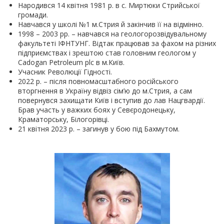
Народився 14 квітня 1981 р. в с. Миртюки Стрийської
громади.
Навчався у школі №1 м.Стрия й закінчив її на відмінно.
1998 – 2003 рр. – навчався на геологорозвідувальному
факультеті ІФНТУНГ. Відтак працював за фахом на різних
підприємствах і зрештою став головним геологом у
Cadogan Petroleum plc
в м.Київ.
Учасник Революції Гідності.
2022 р. – після повномасштабного російського
вторгнення в Україну відвіз сім
’
ю до м.Стрия, а сам
повернувся захищати Київ і вступив до лав Нацгвардії.
Брав участь у важких боях у Севєродонецьку,
Краматорську, Білогорівці.
21 квітня 2023 р. – загинув у бою під Бахмутом.