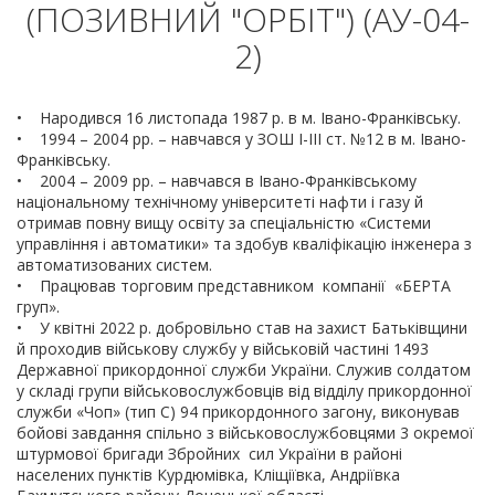
(ПОЗИВНИЙ "ОРБІТ") (АУ-04-
2)
• Народився 16 листопада 1987 р. в м. Івано-Франківську.
• 1994 – 2004 рр. – навчався у ЗОШ І-ІІІ ст. №12 в м. Івано-
Франківську.
• 2004 – 2009 рр. – навчався в Івано-Франківському
національному технічному університеті нафти і газу й
отримав повну вищу освіту за спеціальністю «Системи
управління і автоматики» та здобув кваліфікацію інженера з
автоматизованих систем.
• Працював торговим представником компанії «БЕРТА
груп».
• У квітні 2022 р. добровільно став на захист Батьківщини
й проходив військову службу у військовій частині 1493
Державної прикордонної служби України. Служив солдатом
у складі групи військовослужбовців від відділу прикордонної
служби «Чоп» (тип С) 94 прикордонного загону, виконував
бойові завдання спільно з військовослужбовцями 3 окремої
штурмової бригади Збройних сил України в районі
населених пунктів Курдюмівка, Кліщіївка, Андріївка