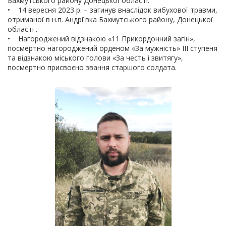
Бахмутського району Донецької області.
• 14 вересня 2023 р. – загинув внаслідок вибухової травми,
отриманої в н.п. Андріївка Бахмутського району, Донецької
області .
• Нагороджений відзнакою «11 Прикордонний загін»,
посмертно нагороджений орденом «За мужність» ІІІ ступеня
та відзнакою міського голови «За честь і звитягу»,
посмертно присвоєно звання старшого солдата.