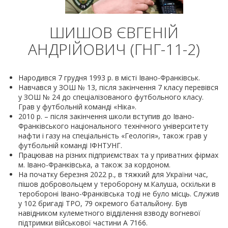
ШИШОВ ЄВГЕНІЙ
АНДРІЙОВИЧ (ГНГ-11-2)
Народився 7 грудня 1993 р. в місті Івано-Франківськ.
Навчався у ЗОШ № 13, після закінчення 7 класу перевівся
у ЗОШ № 24 до спеціалізованого футбольного класу.
Грав у футбольній команді «Ніка».
2010 р. – після закінчення школи вступив до Івано-
Франківського національного технічного університету
нафти і газу на спеціальність «Геологія», також грав у
футбольній команді ІФНТУНГ.
Працював на різних підприємствах та у приватних фірмах
м. Івано-Франківська, а також за кордоном.
На початку березня 2022 р., в тяжкий для України час,
пішов добровольцем у тероборону м.Калуша, оскільки в
теробороні Івано-Франківська тоді не було місць. Служив
у 102 бригаді ТРО, 79 окремого батальйону. Був
навідником кулеметного відділення взводу вогневої
підтримки військової частини А 7166.