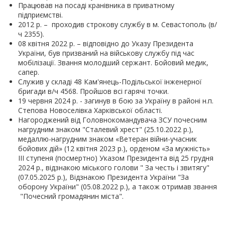
Працював на посаді кранівника в приватному
підприємстві.
2012 р. – проходив строкову службу в м. Севастополь (в/
ч 2355).
08 квітня 2022 р. – відповідно до Указу Президента
України, був призваний на військову службу під час
мобілізації. Звання молодший сержант. Бойовий медик,
сапер.
Служив у складі 48 Кам'янець-Подільської інженерної
бригади в/ч 4568. Пройшов всі гарячі точки.
19 червня 2024 р. - загинув в бою за Україну в районі н.п.
Степова Новоселівка Харківської області.
Нагороджений від Головнокомандувача ЗСУ почесним
нагрудним знаком "Сталевий хрест" (25.10.2022 р.),
медаллю-нагрудним знаком «Ветеран війни-учасник
бойових дій» (12 квітня 2023 р.), орденом «За мужність»
ІІІ ступеня (посмертно) Указом Президента від 25 грудня
2024 р., відзнакою міського голови " За честь і звитягу"
(07.05.2025 р.), Відзнакою Президента України "За
оборону України" (05.08.2022 р.), а також отримав звання
"Почесний громадянин міста".