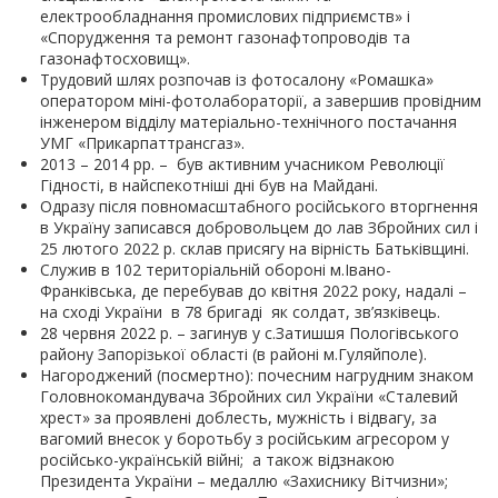
електрообладнання промислових підприємств» і
«Спорудження та ремонт газонафтопроводів та
газонафтосховищ».
Трудовий шлях розпочав із фотосалону «Ромашка»
оператором міні-фотолабораторії, а завершив провідним
інженером відділу матеріально-технічного постачання
УМГ «Прикарпаттрансгаз».
2013 – 2014 рр. – був активним учасником Революції
Гідності, в найспекотніші дні був на Майдані.
Одразу після повномасштабного російського вторгнення
в Україну записався добровольцем до лав Збройних сил і
25 лютого 2022 р. склав присягу на вірність Батьківщині.
Служив в 102 територіальній обороні м.Івано-
Франківська, де перебував до квітня 2022 року, надалі –
на сході України в 78 бригаді як солдат, зв’язківець.
28 червня 2022 р. – загинув у с.Затишшя Пологівського
району Запорізької області (в районі м.Гуляйполе).
Нагороджений (посмертно): почесним нагрудним знаком
Головнокомандувача Збройних сил України «Сталевий
хрест» за проявлені доблесть, мужність і відвагу, за
вагомий внесок у боротьбу з російським агресором у
російсько-українській війні; а також відзнакою
Президента України – медаллю «Захиснику Вітчизни»;