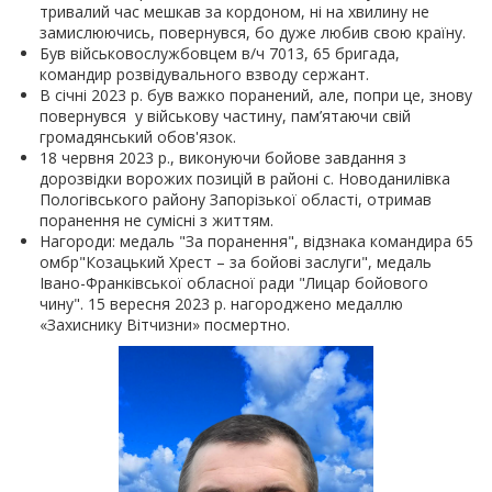
тривалий час мешкав за кордоном, ні на хвилину не
замислюючись, повернувся, бо дуже любив свою країну.
Був військовослужбовцем в/ч 7013, 65 бригада,
командир розвідувального взводу сержант.
В січні 2023 р. був важко поранений, але, попри це, знову
повернувся у військову частину, пам’ятаючи свій
громадянський обов'язок.
18 червня 2023 р., виконуючи бойове завдання з
дорозвідки ворожих позицій в районі с. Новоданилівка
Пологівського району Запорізької області, отримав
поранення не сумісні з життям.
Нагороди: медаль "За поранення", відзнака командира 65
омбр"Козацький Хрест – за бойові заслуги", медаль
Івано-Франківської обласної ради "Лицар бойового
чину". 15 вересня 2023 р. нагороджено медаллю
«Захиснику Вітчизни» посмертно.