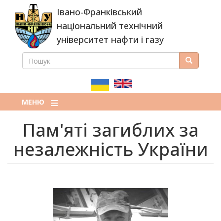
Перейти
Івано-Франківський
до
основного
національний технічний
вмісту
університет нафти і газу
ПОШУК
Пошук
ПОШУКОВА
ФОРМА
МЕНЮ
Пам'яті загиблих за
незалежність України