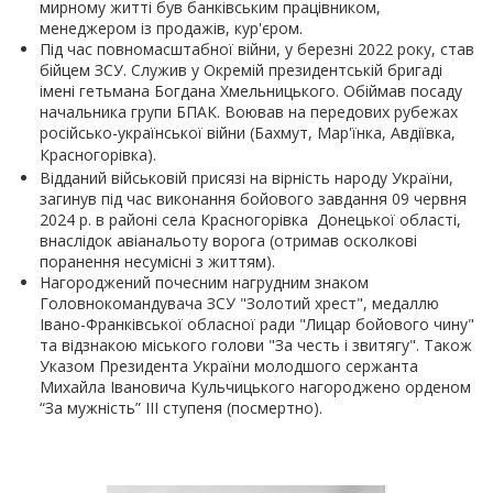
мирному житті був банківським працівником,
менеджером із продажів, кур'єром.
Під час повномасштабної війни, у березні 2022 року, став
бійцем ЗСУ. Служив у Окремій президентській бригаді
імені гетьмана Богдана Хмельницького. Обіймав посаду
начальника групи БПАК. Воював на передових рубежах
російсько-української війни (Бахмут, Мар'їнка, Авдіївка,
Красногорівка).
Відданий військовій присязі на вірність народу України,
загинув під час виконання бойового завдання 09 червня
2024 р. в районі села Красногорівка Донецької області,
внаслідок авіанальоту ворога (отримав осколкові
поранення несуміcні з життям).
Нагороджений почесним нагрудним знаком
Головнокомандувача ЗСУ "Золотий хрест", медаллю
Івано-Франківської обласної ради "Лицар бойового чину"
та відзнакою міського голови "За честь і звитягу". Також
Указом Президента України молодшого сержанта
Михайла Івановича Кульчицького нагороджено орденом
“За мужність” ІІІ ступеня (посмертно).