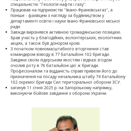
спеціальністю ''Геологія нафти і газу''.
Працював на підприємстві ''Івано-Франківськгаз'', а
пізніше - фахівцем з нагляду за будівництвом у
департаменті освіти і науки Івано-Франківської міської
ради.
Завжди вирізнявся активною громадянською позицією.
Брав участь у благодійних, волонтерських, екологічних
акціях, а також був донором крові.
З початком повномасштабного вторгнення став
командиром взводу в 77 батальйоні 102 бригади.
Завдяки своїм лідерським якостям і відвазі згодом
очолив роту в 76 батальйоні цієї ж бригади.
Професіоналізм та відданість справі привели його до
призначення на посаду начальника штабу 74 батальйону
102 окремої бригади Сил територіальної оборони ЗСУ.
загинув 11 січня 2025 р. на Запорізькому напрямку,
виконуючи бойове завдання з оборони України.