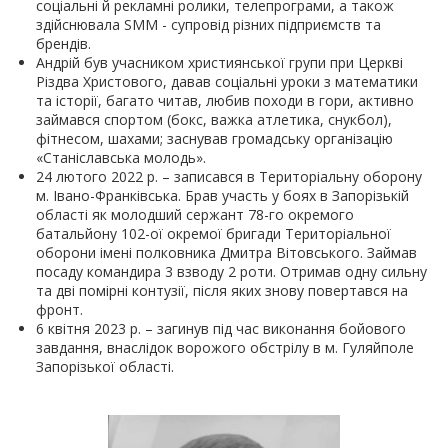
соціальні й рекламні ролики, телепрограми, а також
здійснювала
SMM
- супровід різних підприємств та
брендів.
Андрій був учасником християнської групи при Церкві
Різдва Христового, давав соціальні уроки з математики
та історії, багато читав, любив походи в гори, активно
займався спортом (бокс, важка атлетика, снукбол),
фітнесом, шахами; заснував громадську організацію
«Станіславська молодь».
24 лютого 2022 р. – записався в Територіальну оборону
м. Івано-Франківська. Брав участь у боях в Запорізькій
області як молодший сержант 78-го окремого
батальйону 102-ої окремої бригади Територіальної
оборони імені полковника Дмитра Вітовського. Займав
посаду командира 3 взводу 2 роти. Отримав одну сильну
та дві помірні контузії, після яких знову повертався на
фронт.
6 квітня 2023 р. – загинув під час виконання бойового
завдання, внаслідок ворожого обстрілу в м. Гуляйполе
Запорізької області.