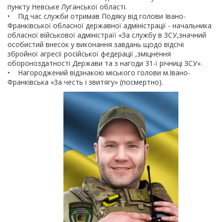
пункту Невське Луганської області.
• Під час служби отримав Подяку від голови Івано-
Франківської обласної державної адміністрації - начальника
обласної військової адміністраїї «За службу в ЗСУ,значний
особистий внесок у виконання завдань щодо відсічі
збройної агресії російської федерації ,зміцнення
обороноздатності Держави та з нагоди 31-ї річниці ЗСУ».
• Нагороджений відзнакою міського голови м.Івано-
Франківська «За честь і звитягу» (посмертно).