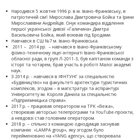
Народився 5 жовтня 1996 р. в м. Івано-Франківську, в
патріотичній сім
’
ї Мирослава Дмитровича Бойка та Ірини
Мирославівни Андрейців. Онук командира відділення
першої української дивізії «Галичина» Дмитра
Васильовича Бойка, який воював під Бродами.
Навчався в СШ №7 м. Івано-Франківська.
2011 –
2014 рр.
– навчався в Івано-Франківському
фізико-технічному ліцеї-інтернаті Івано-Франківської
обласної ради, в групі Л-2011-3, був капітаном команди з
історії та чотарем, брав участь в роботі Малої академії
наук.
З 2014 р. - навчався в ІФНТУНГ за спеціальністю
«Будівництво» на факультеті архітектури туристичних
комплексів, згодом – в магістратурі та аспірантурі
Університету ім. Короля Данила за спеціальністю
«Підприємницька справа».
2017 р. – працював оператором на ТРК «Вежа»,
створював авторські телепрограми та
YouTube
-
проєкти,
а невдовзі став головним оператором.
2018 р. – спільно з командою однодумців заснував
компанію
«
LAMPA group
», яку згодом було
перейменовано на «
YANG agency
», що створювала