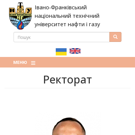
Перейти
Івано-Франківський
до
основного
національний технічний
вмісту
університет нафти і газу
ПОШУК
Пошук
ПОШУКОВА
ФОРМА
МЕНЮ
Ректорат