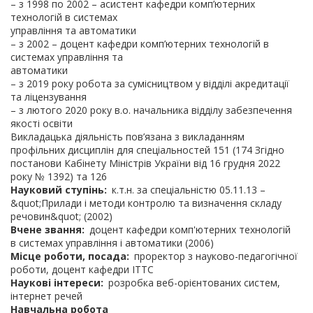
– з 1998 по 2002 – асистент кафедри комп’ютерних
технологій в системах
управління та автоматики
– з 2002 – доцент кафедри комп’ютерних технологій в
системах управління та
автоматики
– з 2019 року робота за сумісництвом у відділі акредитації
та ліцензування
– з лютого 2020 року в.о. начальника відділу забезпечення
якості освіти
Викладацька діяльність пов’язана з викладанням
профільних дисциплін для спеціальностей 151 (174 Згідно
постанови Кабінету Міністрів України від 16 грудня 2022
року № 1392) та 126
Науковий ступінь
к.т.н. за спеціальністю 05.11.13 –
&quot;Прилади і методи контролю та визначення складу
речовин&quot; (2002)
Вчене звання
доцент кафедри комп'ютерних технологій
в системах управління і автоматики (2006)
Місце роботи, посада
проректор з науково-педагогічної
роботи, доцент кафедри ІТТС
Наукові інтереси
розробка веб-орієнтованих систем,
інтернет речей
Навчальна робота