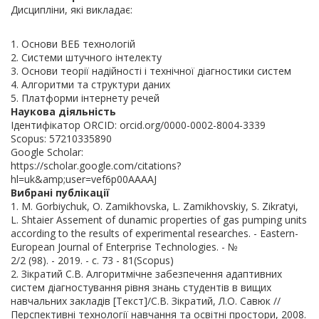
Дисципліни, які викладає:
1. Основи ВЕБ технологій
2. Системи штучного інтелекту
3. Основи теорії надійності і технічної діагностики систем
4. Алгоритми та структури даних
5. Платформи інтернету речей
Наукова діяльність
Ідентифікатор ORCID: orcid.org/0000-0002-8004-3339
Scopus: 57210335890
Google Scholar:
https://scholar.google.com/citations?
hl=uk&amp;user=vef6p00AAAAJ
Вибрані публікації
1. M. Gorbiychuk, O. Zamikhovska, L. Zamikhovskiy, S. Zikratyi,
L. Shtaier Assement of dunamic properties of gas pumping units
according to the results of experimental researches. - Eastern-
European Journal of Enterprise Technologies. - №
2/2 (98). - 2019. - c. 73 - 81(Scopus)
2. Зікратий С.В. Алгоритмічне забезпечення адаптивних
систем діагностування рівня знань студентів в вищих
навчальних закладів [Текст]/С.В. Зікратий, Л.О. Савюк //
Перспективні технології навчання та освітні простори, 2008.