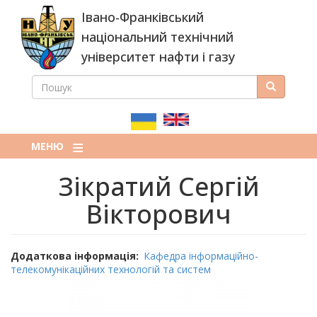
Перейти
Івано-Франківський
до
основного
національний технічний
вмісту
університет нафти і газу
ПОШУК
Пошук
ПОШУКОВА
ФОРМА
МЕНЮ
Зікратий Сергій
Вікторович
Додаткова інформація
Кафедра інформаційно-
телекомунікаційних технологій та систем