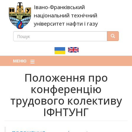
Перейти
Івано-Франківський
до
основного
національний технічний
вмісту
університет нафти і газу
ПОШУК
Пошук
ПОШУКОВА
ФОРМА
МЕНЮ
Положення про
конференцію
трудового колективу
ІФНТУНГ