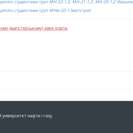
иплін студентами груп МН-22-1,2; МН-21-1,2; МН-20-1,2 (бакала
циплін студентами груп МНм-20-1 (магістри)
ому (магістерському) рівні освіти
 університет нафти і газу.