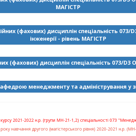
МАГІСТР
йних (фахових) дисциплін спеціальність 073
інженерії - рівень МАГІСТР
их (фахових) дисциплін спеціальність 073/D3
кафедрою менеджменту та адміністрування у 
курсу 2021-2022 н.р. (групи МН-21-1,2) спеціальності 073 "Мене
року навчання другого (магістерського рівня) 2020-2021 н.р. (М