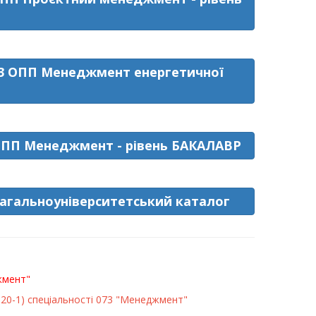
/D3 ОПП Менеджмент енергетичної
 ОПП Менеджмент - рівень БАКАЛАВР
загальноуніверситетський каталог
джмент"
Н-20-1) спеціальності 073 "Менеджмент"