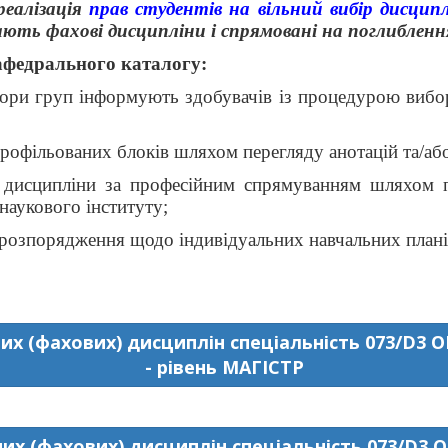
еалізація
прав студентів на вільний вибір дисцип
чають фахові дисципліни і спрямовані на поглибле
федрального каталогу:
тори груп інформують здобувачів із процедурою вибо
профільованих блоків шляхом перегляду анотацій та/а
у дисципліни за професійним спрямуванням шляхом п
наукового інституту;
є розпорядження щодо індивідуальних навчальних плані
х (фахових) дисциплін спеціальність 073/D3
- рівень МАГІСТР
х (фахових) дисциплін спеціальність 073/D3 