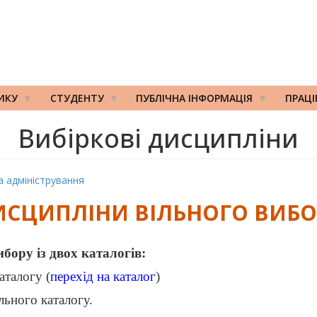
ИКУ
СТУДЕНТУ
ПУБЛІЧНА ІНФОРМАЦІЯ
ПРАЦ
Вибіркові дисципліни
 адміністрування
ИСЦИПЛІНИ ВІЛЬНОГО ВИБО
бору із двох каталогів:
аталогу (
перехід на каталог
)
льного каталогу.