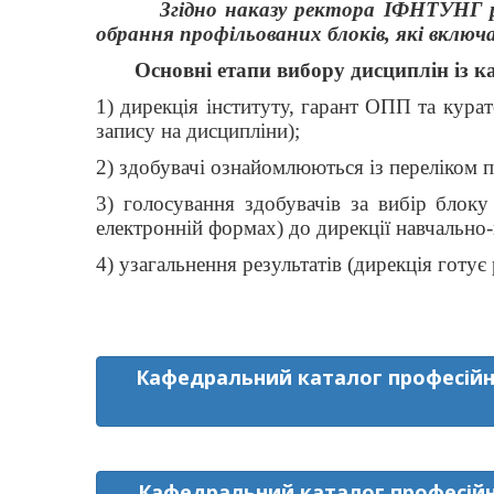
Згідно наказу ректора ІФНТУНГ р
обрання профільованих блоків, які вклю
Основні етапи вибору дисциплін із ка
1) дирекція інституту, гарант ОПП та кура
запису на дисципліни);
2) здобувачі ознайомлюються із переліком 
3) голосування здобувачів за вибір блок
електронній формах) до дирекції навчально-
4) узагальнення результатів (дирекція готу
Кафедральний каталог професійни
Кафедральний каталог професійни