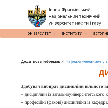
Перейти
Івано-Франківський
до
основного
національний технічний
вмісту
університет нафти і газу
УНІВЕРСИТЕТ
ІНСТИТУТИ
ВСТУПН
Додаткова інформація
Кафедра менеджменту та
Д
Здобувач вибирає дисципліни вільного ви
– дисципліни із загальноуніверситетського к
– професійні (фахові) дисципліни із кафедра