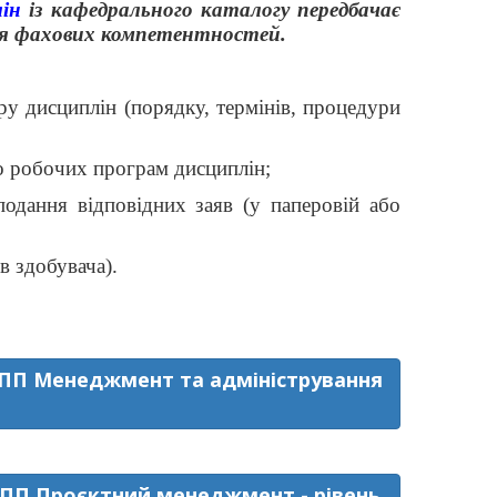
лін
із кафедрального каталогу передбачає
ння фахових компетентностей.
ру дисциплін (порядку, термінів, процедури
бо робочих програм дисциплін;
одання відповідних заяв (у паперовій або
в здобувача).
 ОПП Менеджмент та адміністрування
ОПП Проєктний менеджмент - рівень