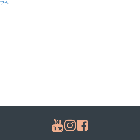
ври)
.