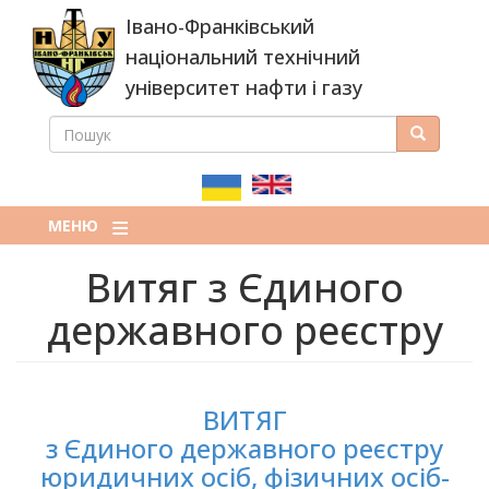
Перейти
Івано-Франківський
до
основного
національний технічний
вмісту
університет нафти і газу
ПОШУК
Пошук
ПОШУКОВА
ФОРМА
МЕНЮ
Витяг з Єдиного
державного реєстру
ВИТЯГ
з Єдиного державного реєстру
юридичних осіб, фізичних осіб-