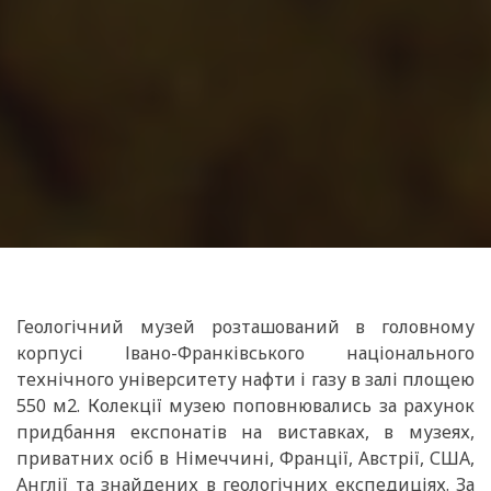
Геологічний музей розташований в головному
корпусі Івано-Франківського національного
технічного університету нафти і газу в залі площею
550 м2. Колекції музею поповнювались за рахунок
придбання експонатів на виставках, в музеях,
приватних осіб в Німеччині, Франції, Австрії, США,
Англії та знайдених в геологічних експедиціях. За