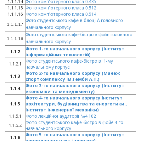
1.1.1.14
Фото комп’ютерного класа 0.435
1.1.1.15
Фото комп’ютерного класа 0.512
1.1.1.16
Фото комп’ютерного класа 0.514
Фото студентського кафе в блоці А головного
1.1.1.17
навчального корпусу
Фото студентського кафе-бістро в фойє головного
1.1.1.18
навчального корпусу
Фото 1-го навчального корпусу
(Інститут
1.1.2
інформаційних технологій)
Фото студентського кафе-бістро в 1-му
1.1.2.1
навчальному корпусі
Фото 2-го навчального корпусу (Манеж
1.1.3
спорткомплексу ім.Гемби А.П.)
Фото 3-го навчального корпусу
(Інститут
1.1.4
економіки та менеджменту)
Фото 4-го навчального корпусу
Інститут
1.1.5
архітектури, будівництва та енергетики ,
Ін
ститут інженерної механіки)
1.1.5.1
Фото лекційної аудиторії №4.102
Фото студентського кафе-бістро в фойє 4-го
1.1.5.2
навчального корпусу
Фото 5-го навчального корпусу
(Інститут
1.1.6
природничих наук і туризму)