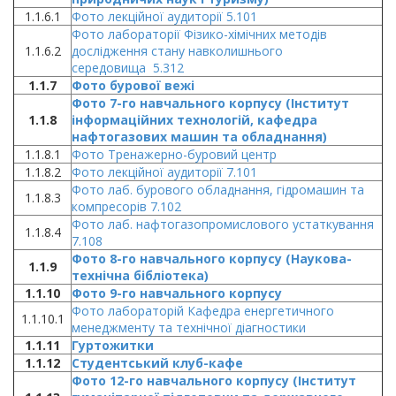
1.1.6.1
Фото лекційної аудиторії 5.101
Фото лабораторії Фізико-хімічних методів
1.1.6.2
дослідження стану навколишнього
середовища 5.312
1.1.7
Фото бурової вежі
Фото 7-го навчального корпусу
(Інститут
1.1.8
інф
ормаційних технологій, кафедра
нафтогазових машин та обладнання)
1.1.8.1
Фото Тренажерно-буровий центр
1.1.8.2
Фото лекційної аудиторії 7.101
Фото лаб. бурового обладнання, гідромашин та
1.1.8.3
компресорів 7.102
Фото лаб. нафтогазопромислового устаткування
1.1.8.4
7.108
Фото 8-го навчального корпусу (Наукова-
1.1.9
технічна бібліотека)
1.1.10
Фото 9-го навчального корпусу
Фото лабораторій Кафедра енергетичного
1.1.10.1
менеджменту та технічної діагностики
1.1.11
Гуртожитки
1.1.12
Студентський клуб-кафе
Фото 12-го навчального корпусу
(Інститут