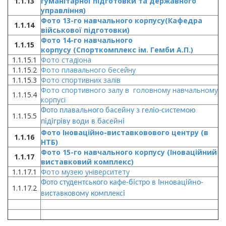
1.1.13
гуманітарної підготовки та державного
управління)
Фото 13-го навчального корпусу(Кафедра
1.1.14
військової підготовки)
Фото 14-го навчального
1.1.15
корпусу
(Спорткомплекс ім. Гемби А.П.)
1.1.15.1
Фото стадіона
1.1.15.2
Фото плавального бесейну
1.1.15.3
Фото спортивних залів
Фото спортивного залу в
головному навчальному
1.1.15.4
корпусі
Фото плавального басейну з геліо-системою
1.1.15.5
підігріву води в басейні
Фото Іноваційно-виставковового центру (в
1.1.16
НТБ)
Фото 15-го навчального корпусу (Іноваційний
1.1.17
виставковий комплекс)
1.1.17.1
Фото музею університету
Фото студентського кафе-бістро в Інноваційно-
1.1.17.2
виставковому комплексі