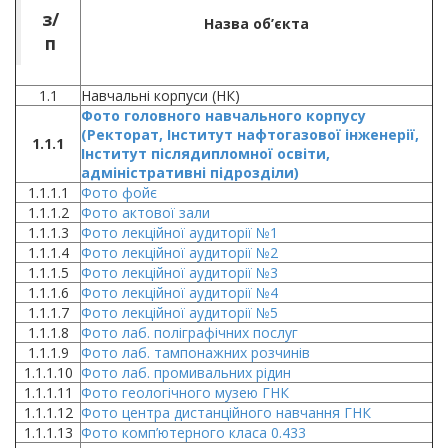
з/
Назва об’єкта
п
1.1
Навчальні корпуси (НК)
Фото головного навчального корпусу
(Ректорат, Інститут нафтогазової інженерії,
1.1.1
Інститут післядипломної освіти,
адміністративні підрозділи)
1.1.1.1
Фото фойє
1.1.1.2
Фото актової зали
1.1.1.3
Фото лекційної аудиторії №1
1.1.1.4
Фото лекційної аудиторії №2
1.1.1.5
Фото лекційної аудиторії №3
1.1.1.6
Фото лекційної аудиторії №4
1.1.1.7
Фото лекційної аудиторії №5
1.1.1.8
Фото лаб. поліграфічних послуг
1.1.1.9
Фото лаб. тампонажних розчинів
1.1.1.10
Фото лаб. промивальних рідин
1.1.1.11
Фото геологічного музею ГНК
1.1.1.12
Фото центра дистанційного навчання ГНК
1.1.1.13
Фото комп’ютерного класа 0.433