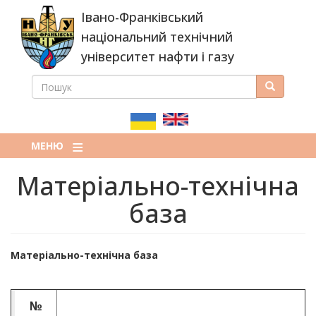
Перейти
Івано-Франківський
до
основного
національний технічний
вмісту
університет нафти і газу
ПОШУК
Пошук
ПОШУКОВА
ФОРМА
МЕНЮ
Матеріально-технічна
база
Матеріально-технічна база
№