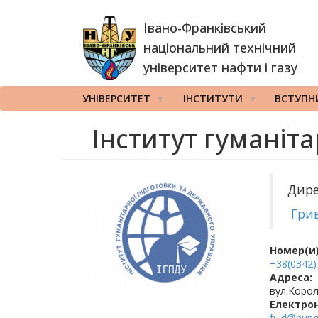
Перейти
Івано-Франківський
до
основного
національний технічний
вмісту
університет нафти і газу
УНІВЕРСИТЕТ
ІНСТИТУТИ
ВСТУПН
Інститут гуманіт
Дире
Гри
Номер(и)
+38(0342)
Адреса:
вул.Корол
Електро
fuid@nung