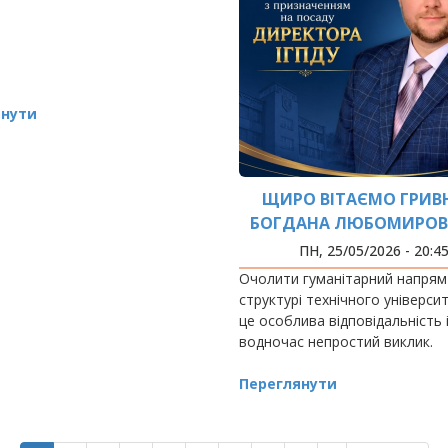
янути
ЩИРО ВІТАЄМО ГРИВ
БОГДАНА ЛЮБОМИРОВ
ПРИЗНАЧЕННЯМ НА П
ПН, 25/05/2026 - 20:4
ДИРЕКТОРА ІНСТИТ
Очолити гуманітарний напрям
ГУМАНІТАРНОЇ ПІДГОТО
структурі технічного універси
ДЕРЖАВНОГО УПРАВЛ
це особлива відповідальність 
водночас непростий виклик.
ІФНТУНГ!
Переглянути