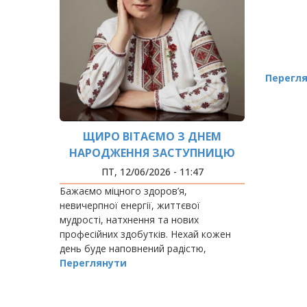
Перегл
ЩИРО ВІТАЄМО З ДНЕМ
НАРОДЖЕННЯ ЗАСТУПНИЦЮ
ДИРЕКТОРА – КОБЗЕЙ НАТАЛІЮ
ПТ, 12/06/2026 - 11:47
ВАСИЛІВНУ! 💐
Бажаємо міцного здоров’я,
невичерпної енергії, життєвої
мудрості, натхнення та нових
професійних здобутків. Нехай кожен
день буде наповнений радістю,
приємними подіями, підтримкою колег і
Переглянути
теплом близьких людей.
РОЗБИВКА
НА