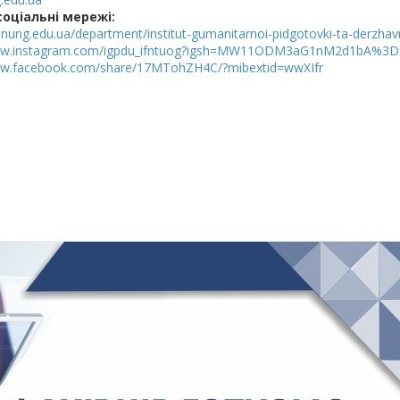
соціальні мережі:
.nung.edu.ua/department/institut-gumanitarnoi-pidgotovki-ta-derzha
www.instagram.com/igpdu_ifntuog?igsh=MW11ODM3aG1nM2d1bA%3
ww.facebook.com/share/17MTohZH4C/?mibextid=wwXIfr