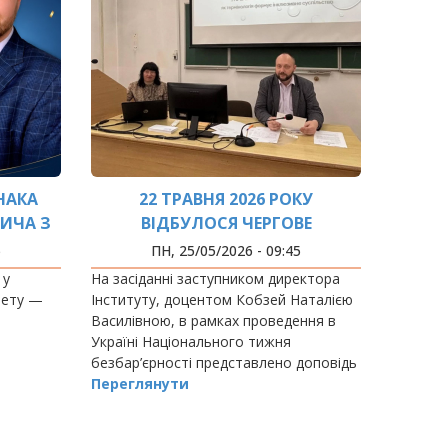
НАКА
22 ТРАВНЯ 2026 РОКУ
ИЧА З
ВІДБУЛОСЯ ЧЕРГОВЕ
ОСАДУ
ЗАСІДАННЯ ВЧЕНОЇ РАДИ
5
ПН, 25/05/2026 - 09:45
УТУ
ІНСТИТУТУ ГУМАНІТАРНОЇ
 у
На засіданні заступником директора
ВКИ ТА
ПІДГОТОВКИ ТА ДЕРЖАВНОГО
тету —
Інституту, доцентом Кобзей Наталією
ІННЯ
УПРАВЛІННЯ
і
Василівною, в рамках проведення в
Україні Національного тижня
безбар’єрності представлено доповідь
на тему «Мова без бар’єрів».
Переглянути