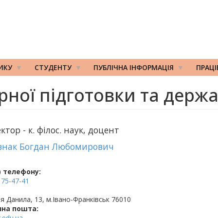
ИКУ
СТУДЕНТУ
ПУБЛІЧНА ІНФОРМАЦІЯ
ПРАЦ
арної підготовки та держ
ктор - к. філос. наук, доцент
внак Богдан Любомирович
 телефону:
 75-47-41
я Данила, 13, м.Івано-Франківськ 76010
нна пошта:
.edu.ua