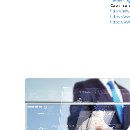
Cайт та 
http://new
https://
https://w