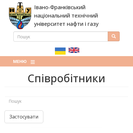
Перейти
Івано-Франківський
до
основного
національний технічний
вмісту
університет нафти і газу
ПОШУК
Пошук
ПОШУКОВА
ФОРМА
МЕНЮ
Співробітники
Застосувати