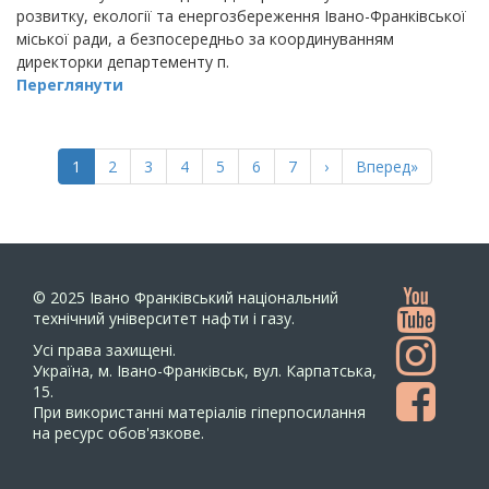
розвитку, екології та енергозбереження Івано-Франківської
міської ради, а безпосередньо за координуванням
директорки департементу п.
Переглянути
РОЗБИВКА
НА
Поточна
1
Page
2
Page
3
Page
4
Page
5
Page
6
Page
7
Наступна
›
Остання
Вперед»
СТОРІНКИ
сторінка
сторінка
сторінка
© 2025
Івано Франківський національний
технічний університет нафти і газу.
Усi права захищенi.
Україна, м. Івано-Франківськ, вул. Карпатська,
15.
При використанні матеріалів гіперпосилання
на ресурс обов'язкове.