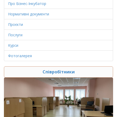
Про Бізнес-Інкубатор
Нормативні документи
Проєкти
Послуги
Курси
Фотогалерея
Співробітники