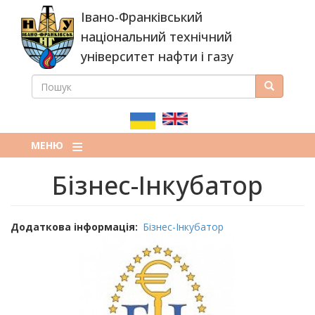
Перейти
Івано-Франківський
до
основного
національний технічний
вмісту
університет нафти і газу
ПОШУК
Пошук
ПОШУКОВА
ФОРМА
МЕНЮ
Бізнес-Інкубатор
Додаткова інформація
Бізнес-Інкубатор