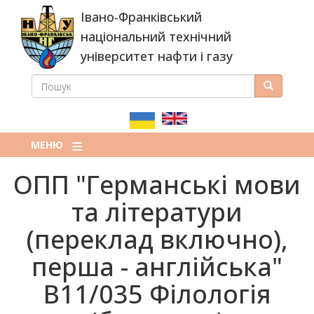
Перейти
Івано-Франківський
до
основного
національний технічний
вмісту
університет нафти і газу
ПОШУК
Пошук
ПОШУКОВА
ФОРМА
МЕНЮ
ОПП "Германські мови
та літератури
(переклад включно),
перша - англійська"
B11/035 Філологія