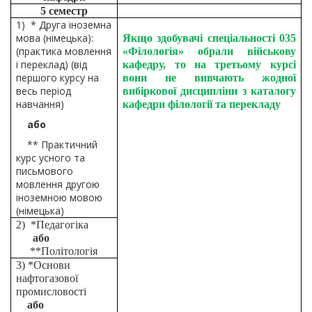
5 семестр
1) * Друга іноземна
мова (німецька):
Якщо здобувачі спеціальності 035
(практика мовлення
«Філологія» обрали військову
і переклад) (від
кафедру, то на третьому курсі
першого курсу на
вони не вивчають жодної
весь період
вибіркової дисципліни з каталогу
навчання)
кафедри філології та перекладу
або
** Практичний
курс усного та
письмового
мовлення другою
іноземною мовою
(німецька)
2) *Педагогіка
або
**Політологія
3) *Основи
нафтогазової
промисловості
або