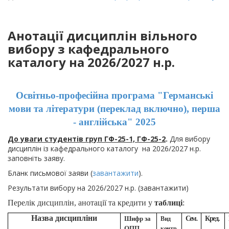
Анотації дисциплін вільного
вибору з кафедрального
каталогу на 2026/2027 н.р.
Освітньо-професійна програма "Германські
мови та літератури (переклад включно), перша
- англійська" 2025
До уваги студентів груп ГФ-25-1, ГФ-25-2
.
Для вибору
дисциплін із кафедрального каталогу на 2026/2027 н.р.
заповніть заяву.
Бланк письмової заяви (
завантажити
).
Результати вибору на 2026/2027 н.р. (завантажити)
Перелік дисциплін, анотації та кредити у
таблиці
:
Назва дисципліни
Шифр за
Сем
Кред.
Вид
.
ОПП
контр