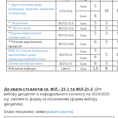
*
Друга іноземна мова
5
Залік
(німецька): практика мовлення
10
СГСЕ.02А
та переклад
6
Іспит
5
3
*
Педагогіка
ВСГСЕ.01А
Залік
5
3
**
Політологія
ВСГСЕ.01Б
Залік
5
3
*
Основи нафтогазової
ВСГСЕ.04А
Залік
промисловості
6
3
**Основи виробничих
ВСГСЕ.04Б
Залік
процесів
5
БНД 4 Сучасна література
Залік
5
англомовних країн:
ВСГСЕ.02
6
Залік
перекладознавчий аспект
6
3
Ділова англійська мова
ВСГСЕ.05
Залік
5,6
8
Військова кафедра
СВВ 01
Залік
До уваги студентів гр. ФІЛ - 21-1 та ФІЛ-21-2
.
Для
вибору дисциплін із кафедрального каталогу на 2024/2025
н.р. заповніть форму за посиланням (форма вибору
дисциплін).
Бланк письмової заяви (
завантажити
).