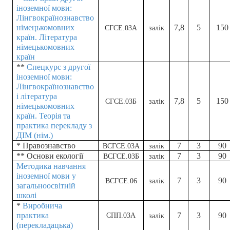
іноземної мови:
Лінгвокраїнознавство
німецькомовних
7,8
5
150
СГСЕ.03А
залік
країн. Література
німецькомовних
країн
**
Спецкурс з другої
іноземної мови:
Лінгвокраїнознавство
і література
7,8
5
150
СГСЕ.03Б
залік
німецькомовних
країн. Теорія та
практика перекладу з
ДІМ (нім.)
* Правознавство
7
3
90
ВСГСЕ.03А
залік
** Основи екології
7
3
90
ВСГСЕ.03Б
залік
Методика навчання
іноземної мови у
7
3
90
ВСГСЕ.06
залік
загальноосвітній
школі
*
Виробнича
практика
7
3
90
СПП.03А
залік
(перекладацька)