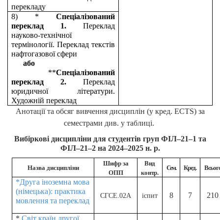
перекладу
8) *
Спеціалізований
переклад 1.
Переклад
науково-технічної
термінології. Переклад текстів
нафтогазової сфери
або
**
Спеціалізований
переклад 2.
Переклад
юридичної літератури.
Художній переклад
Анотації та обсяг вивчення дисциплін (у кред. ECTS) за
семестрами див. у таблиці.
Вибіркові дисципліни для студентів груп ФІЛ–21–1 та
ФІЛ–21–2 на 2024–2025 н. р.
Шифр за
Вид
Назва дисципліни
Сем.
Кред.
Всьог
ОПП
контр.
*Друга іноземна мова
(німецька): практика
8
7
210
СГСЕ.02А
іспит
мовлення та переклад
*
Світ країн другої