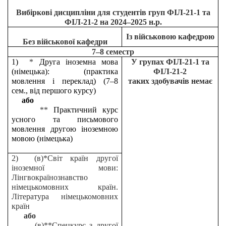
Вибіркові дисципліни для студентів груп ФІЛ-21-1 та
ФІЛ-21-2 на 2024–2025 н.р.
Із військовою кафедрою
Без військової кафедри
7–8 семестр
1)
*
Друга іноземна мова
У групах ФІЛ-21-1 та
(німецька): (практика
ФІЛ-21-2
мовлення і переклад) (7–8
таких здобувачів немає
сем., від першого курсу)
або
**
Практичний курс
усного та письмового
мовлення другою іноземною
мовою (німецька)
2) (в)*Світ країн другої
іноземної мови:
Лінгвокраїнознавство
німецькомовних країн.
Література німецькомовних
країн
або
(в)**Спецкурс з другої