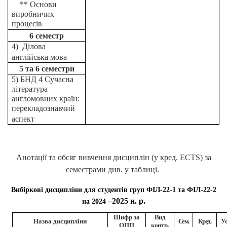
** Основи
виробничих
процесів
6 семестр
4) Ділова
англійська мова
5 та 6 семестри
5) БНД 4 Сучасна
література
англомовних країн:
перекладознавчий
аспект
Анотації та обсяг вивчення дисциплін (у кред. ECTS) за
семестрами див. у таблиці.
Вибіркові дисципліни для студентів груп ФІЛ-22-1 та ФІЛ-22-2
–2025 н. р.
на 2024
Шифр за
Вид
Назва дисципліни
Сем.
Кред.
Ус
ОПП
контр.