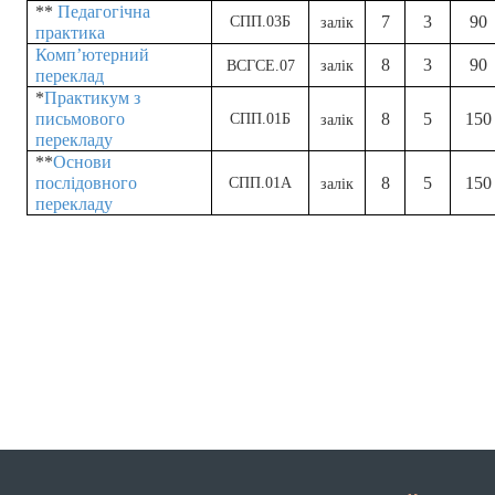
**
Педагогічна
7
3
90
СПП.03Б
залік
практика
Комп’ютерний
8
3
90
ВСГСЕ.07
залік
переклад
*
Практикум з
письмового
8
5
150
СПП.01Б
залік
перекладу
**
Основи
послідовного
8
5
150
СПП.01А
залік
перекладу