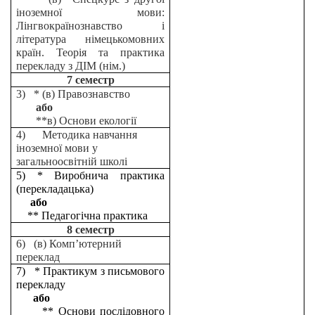
іноземної мови:
Лінгвокраїнознавство і
література німецькомовних
країн. Теорія та практика
перекладу з ДІМ (нім.)
7 семестр
3) * (в) Правознавство
або
**в) Основи екології
4) Методика навчання
іноземної мови у
загальноосвітній школі
5) * Виробнича практика
(перекладацька)
або
** Педагогічна практика
8 семестр
6) (в) Комп’ютерний
переклад
7) * Практикум з письмового
перекладу
або
** Основи послідовного