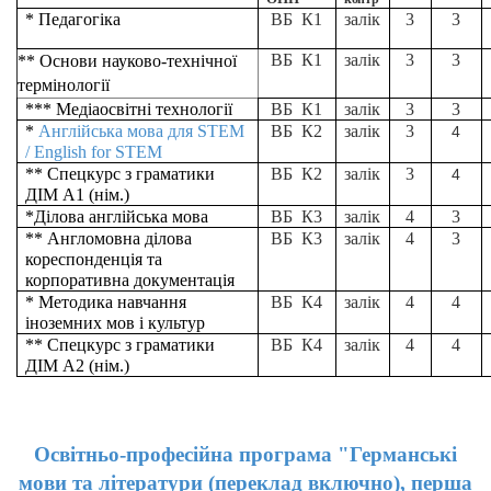
* Педагогіка
ВБ К1
залік
3
3
ВБ К1
залік
3
3
** Основи науково-технічної
термінології
*** Медіаосвітні технології
ВБ К1
залік
3
3
*
Англійська мова для
STEM
ВБ К2
залік
3
4
/
English for STEM
** Спецкурс з граматики
ВБ К2
залік
3
4
ДІМ А1 (нім.)
*Ділова англійська мова
ВБ К3
залік
4
3
**
Англомовна ділова
ВБ К3
залік
4
3
кореспонденція та
корпоративна документація
* Методика навчання
ВБ К4
залік
4
4
іноземних мов і культур
** Спецкурс з граматики
ВБ К4
залік
4
4
ДІМ А2 (нім.)
Освітньо-професійна програма "Германські
мови та літератури (переклад включно), перша