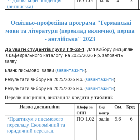
**Ділова кореспонденція
ПО 1.01
залік
4
3
(англійська)
Освітньо-професійна програма "Германські
мови та літератури (переклад включно), перша
- англійська" 2023
До уваги студентів групи ГФ-23-1
.
Для вибору дисциплін
із кафедрального каталогу на 2025/2026 н.р. заповніть
заяву.
Бланк письмової заяви (
завантажити
).
Результати вибору на 2025/2026 н.р. (
завантажити
)
Результати вибору на 2025/2026 н.р. (
завантажити
)
Перелік дисциплін, анотації та кредити у
таблиці
:
Назва дисципліни
Шифр за
Сем
Кред.
Вид
.
ОПП
контр
Практикум з письмового
ПО 1.02
залік
5,6
6
*
перекладу. Економічний та
юридичний переклад.