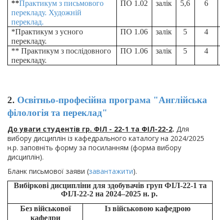
**
Практикум з письмового
ПО 1.02
залік
5,6
6
перекладу. Художній
переклад.
*Практикум з усного
ПО 1.06
залік
5
4
перекладу.
** Практикум з послідовного
ПО 1.06
залік
5
4
перекладу.
2.
Освітньо-професійна програма "Англійська
філологія та переклад"
До уваги студентів гр. ФІЛ - 22-1 та ФІЛ-22-2
.
Для
вибору дисциплін із кафедрального каталогу на 2024/2025
н.р. заповніть форму за посиланням (форма вибору
дисциплін).
Бланк письмової заяви (
завантажити
).
Вибіркові дисципліни для здобувачів груп ФІЛ-22-1 та
ФІЛ-22-2 на 2024–2025 н. р.
Без військової
Із військовою кафедрою
кафедри