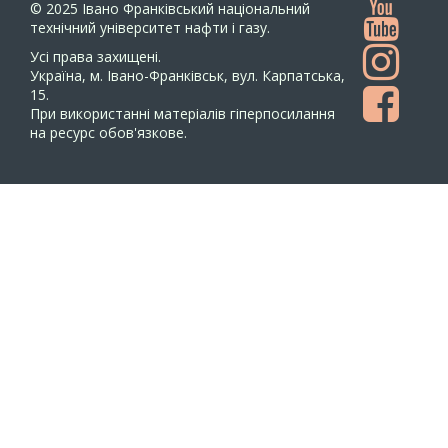
© 2025
Івано Франківський національний
технічний університет нафти і газу.
Усi права захищенi.
Україна, м. Івано-Франківськ, вул. Карпатська,
15.
При використанні матеріалів гіперпосилання
на ресурс обов'язкове.