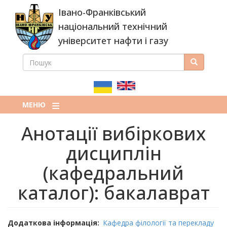
Перейти
Івано-Франківський
до
основного
національний технічний
вмісту
університет нафти і газу
ПОШУК
Пошук
ПОШУКОВА
ФОРМА
МЕНЮ
Анотації вибіркових
дисциплін
(кафедральний
каталог): бакалаврат
Додаткова інформація
Кафедра філології та перекладу