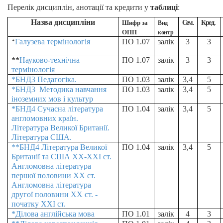
Перелік дисциплін, анотації та кредити у
таблиці
:
Назва дисципліни
Шифр за
Сем
Кред.
Вид
.
ОПП
контр
Галузева термінологія
ПО 1.07
залік
3
3
*
**
Науково-технічна
ПО 1.07
залік
3
3
термінологія
*БНД3 Педагогіка.
ПО 1.03
залік
3,4
5
*БНД3 Методика навчання
ПО 1.03
залік
3,4
5
іноземних мов і культур
*БНД4 Сучасна література
ПО 1.04
залік
3,4
5
англомовних країн.
Література Великої Британії.
Література США.
**БНД4 Література Великої
ПО 1.04
залік
3,4
5
Британії та США ХХ-ХХІ ст.
Англомовна література
першої половини ХХ ст.
Англомовна література
другої половини ХХ ст. -
початку ХХІ ст.
*Ділова англійська мова
ПО 1.01
залік
4
3