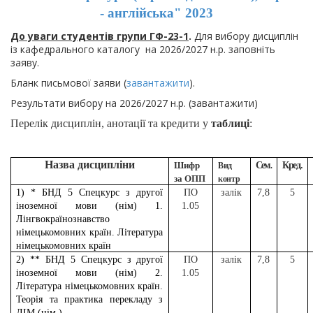
- англійська" 2023
До уваги студентів групи ГФ-23-1
.
Для вибору дисциплін
із кафедрального каталогу на 2026/2027 н.р. заповніть
заяву.
Бланк письмової заяви (
завантажити
).
Результати вибору на 2026/2027 н.р. (завантажити)
Перелік дисциплін, анотації та кредити у
таблиці
:
Назва дисципліни
Шифр
Сем
Кред.
Вид
.
за ОПП
контр
1) * БНД 5 Спецкурс з другої
ПО
залік
7,8
5
іноземної мови (нім) 1.
1.05
Лінгвокраїнознавство
німецькомовних країн. Література
німецькомовних країн
2) ** БНД 5 Спецкурс з другої
ПО
залік
7,8
5
іноземної мови (нім) 2.
1.05
Література німецькомовних країн.
Теорія та практика перекладу з
ДІМ (нім.)