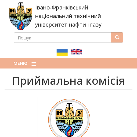
Перейти
Івано-Франківський
до
основного
національний технічний
вмісту
університет нафти і газу
ПОШУК
Пошук
ПОШУКОВА
ФОРМА
МЕНЮ
Приймальна комісія