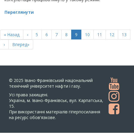
Переглянути
РОЗБИВКА
НА
Перша
« Назад
Попередня
‹
Page
5
Page
6
Page
7
Page
8
Поточна
9
Page
10
Page
11
Page
12
Page
13
СТОРІНКИ
сторінка
сторінка
сторінка
Наступна
›
Остання
Вперед»
сторінка
сторінка
© 2025
Івано Франківський національний
технічний університет нафти і газу.
Усi права захищенi.
Україна, м. Івано-Франківськ, вул. Карпатська,
15.
При використанні матеріалів гіперпосилання
на ресурс обов'язкове.