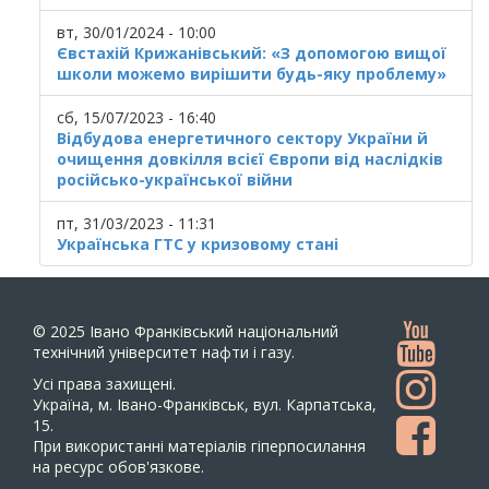
вт, 30/01/2024 - 10:00
Євстахій Крижанівський: «З допомогою вищої
школи можемо вирішити будь-яку проблему»
сб, 15/07/2023 - 16:40
Відбудова енергетичного сектору України й
очищення довкілля всієї Європи від наслідків
російсько-української війни
пт, 31/03/2023 - 11:31
Українська ГТС у кризовому стані
© 2025
Івано Франківський національний
технічний університет нафти і газу.
Усi права захищенi.
Україна, м. Івано-Франківськ, вул. Карпатська,
15.
При використанні матеріалів гіперпосилання
на ресурс обов'язкове.