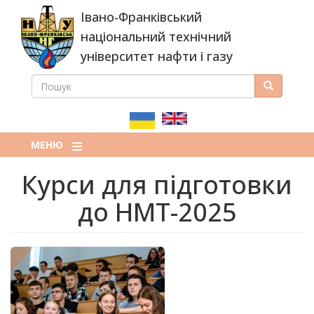
Перейти
Івано-Франківський
до
основного
національний технічний
вмісту
університет нафти і газу
ПОШУК
Пошук
ПОШУКОВА
ФОРМА
МЕНЮ
Курси для підготовки
до НМТ-2025