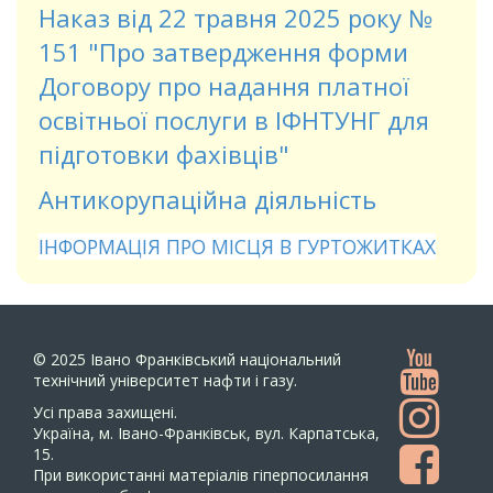
Наказ від 22 травня 2025 року №
151 "Про затвердження форми
Договору про надання платної
освітньої послуги в ІФНТУНГ для
підготовки фахівців"
Антикорупаційна діяльність
ІНФОРМАЦІЯ ПРО МІСЦЯ В ГУРТОЖИТКАХ
© 2025
Івано Франківський національний
технічний університет нафти і газу.
Усi права захищенi.
Україна, м. Івано-Франківськ, вул. Карпатська,
15.
При використанні матеріалів гіперпосилання