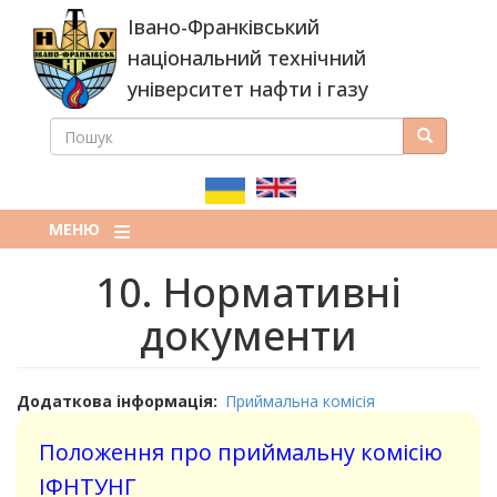
Перейти
Івано-Франківський
до
основного
національний технічний
вмісту
університет нафти і газу
ПОШУК
Пошук
ПОШУКОВА
ФОРМА
МЕНЮ
10. Нормативні
документи
Додаткова інформація
Приймальна комісія
Положення про приймальну комісію
ІФНТУНГ