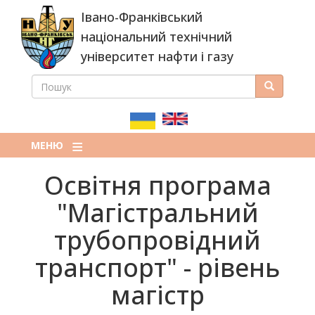
Перейти
Івано-Франківський
до
основного
національний технічний
вмісту
університет нафти і газу
ПОШУК
Пошук
ПОШУКОВА
ФОРМА
МЕНЮ
Освітня програма
"Магістральний
трубопровідний
транспорт" - рівень
магістр