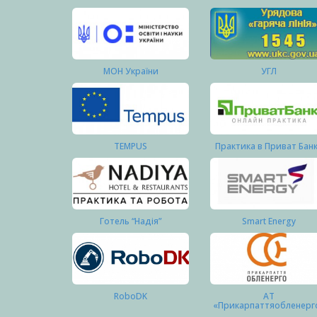
МОН України
УГЛ
TEMPUS
Практика в Приват Бан
Готель “Надія”
Smart Energy
RoboDK
АТ
«Прикарпаттяобленерг