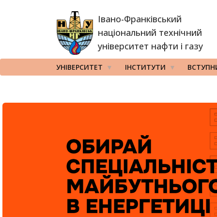
Перейти
Івано-Франківський
до
основного
національний технічний
вмісту
університет нафти і газу
УНІВЕРСИТЕТ
ІНСТИТУТИ
ВСТУПН