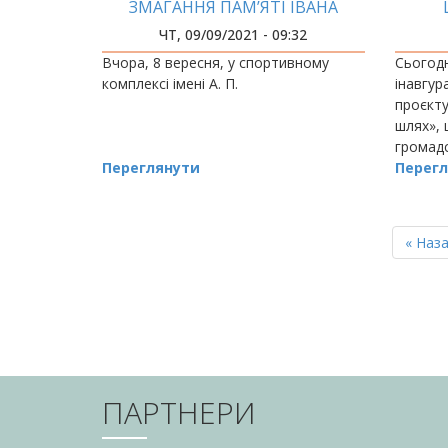
ЗМАГАННЯ ПАМ’ЯТІ ІВАНА
ШАРОГО СТАРТУВАЛИ В
Є
ЧТ, 09/09/2021 - 09:32
ІФНТУНГ
КУ
Вчора, 8 вересня, у спортивному
Сьогодн
комплексі імені А. П.
інавгур
проєкту
шлях», 
громадс
Переглянути
економі
Перегл
Франків
Це
РОЗБИВКА
НА
Перш
« Наз
СТОРІНКИ
сторін
ПАРТНЕРИ