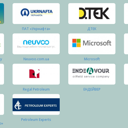
ПАТ «Укрнафта»
ДТЕК
ку
Neuvoo.com.ua
Microsoft
Regal Petroleum
ЕНДЕЙВЕР
Petroleum Experts
о»