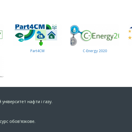
Part4СМ
C-Energy 2020
 університет нафти і газу.
сурс обов'язкове.