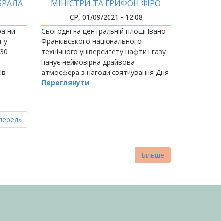
БРАЛА
МІНІСТРИ ТА ГРИФОН ФІРО
НГ!
ЗАВІТАЛИ НА ДЕНЬ ЗНАНЬ ДО
СР, 01/09/2021 - 12:08
ІФНТУНГ
раїни
Сьогодні на центральній площі Івано-
ї у
Франківського національного
 30
технічного університету нафти і газу
панує неймовірна драйвова
ів
атмосфера з нагоди святкування Дня
алів,
знань та урочистої посвяти
Переглянути
першокурсників 2021/2022
навчального року в студенти.
пна
стання
перед»
нка
торінка
Більше