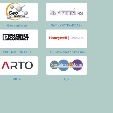
Geo synthesis
ПАТ «УКРТРАНСГАЗ»
PHOENIX CONTACT
ТОВ «Хоневелл Україна»
ARTO
OJS