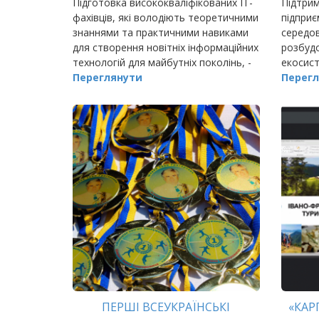
Підготовка висококваліфікованих ІТ-
Підтрим
фахівців, які володіють теоретичними
підприє
знаннями та практичними навиками
середо
для створення новітніх інформаційних
розбудо
технологій для майбутніх поколінь, -
екосист
одне з найважливіших завдань
Переглянути
розвитк
Перегл
сьогодення.
ПЕРШІ ВСЕУКРАЇНСЬКІ
«КАР