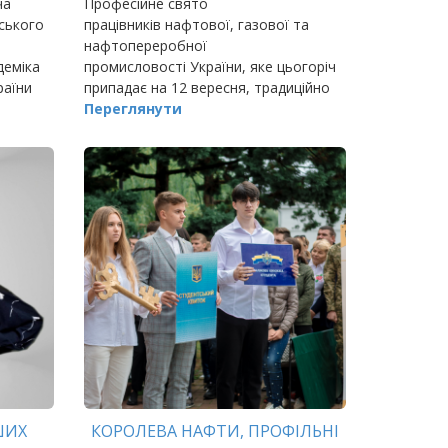
ча
Професійне свято
вського
працівників нафтової, газової та
нафтопереробної
деміка
промисловості України, яке цьогоріч
раїни
припадає на 12 вересня, традиційно
відзначили в Івано-Франківському
Переглянути
національному технічному
університеті нафти і газу.
ШИХ
КОРОЛЕВА НАФТИ, ПРОФІЛЬНІ