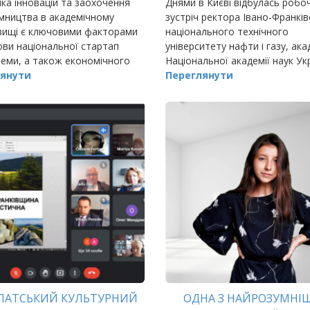
ка інновацій та заохочення
Днями в Києві відбулась робо
мництва в академічному
зустріч ректора Івано-Франкі
вищі є ключовими факторами
національного технічного
ви національної стартап
університету нафти і газу, ака
еми, а також економічного
Національної академії наук Ук
у країни.
янути
Євстахія
Переглянути
ПАТСЬКИЙ КУЛЬТУРНИЙ
ОДНА З НАЙРОЗУМНІ