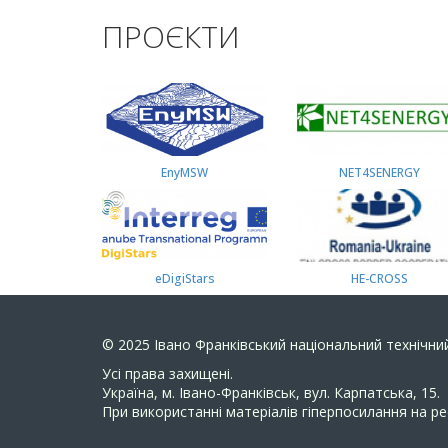
ПРОЄКТИ
EnyMSW
NET4SENERGY
eDigiStars
HE-CROSS
© 2025
Івано Франківський національний технічний
Усi права захищенi.
Україна, м. Івано-Франківськ, вул. Карпатська, 15.
При використанні матеріалів гіперпосилання на ре