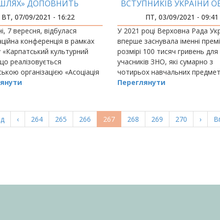
ШЛЯХ» ДОПОВНИТЬ
ВСТУПНИКІВ УКРАЇНИ О
ВРОПЕЙСЬКУ ПАЛІТРУ
ДЛЯ НАВЧАННЯ ІФНТУ
ВТ, 07/09/2021 - 16:22
ПТ, 03/09/2021 - 09:41
ЛЬТУРНИХ МАРШРУТІВ
і, 7 вересня, відбулася
У 2021 році Верховна Рада Ук
аційна конференція в рамках
вперше заснувала іменні премі
 «Карпатський культурний
розмірі 100 тисяч гривень для
що реалізовується
учасників ЗНО, які сумарно з
ькою організацією «Асоціація
чотирьох навчальних предмет
чного розвитку Івано-
янути
отримають не менше ніж 790 б
Переглянути
щини (АЕРІФ)» в партнерстві з
зокрема 200 балів з одні
а
ад
Попередня
‹
Page
264
Page
265
Page
266
Поточна
267
Page
268
Page
269
Page
270
Насту
›
О
В
ка
сторінка
сторінка
сторі
с