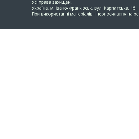
Усi права захищенi.
Україна, м. Івано-Франківськ, вул. Карпатська, 15.
При використанні матеріалів гіперпосилання на ре