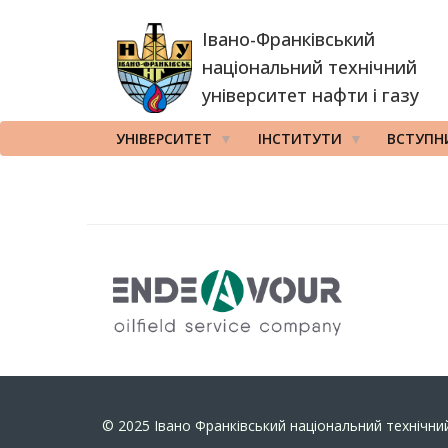
Перейти
Івано-Франківський
до
основного
національний технічний
вмісту
університет нафти і газу
УНІВЕРСИТЕТ
ІНСТИТУТИ
ВСТУПН
© 2025
Івано Франківський національний технічний