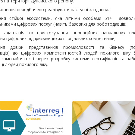
rs на території Дунайського регіону.
сягнення передбачено реалізувати наступні завдання:
ння стійкої екосистеми, яка літніми особами 51+ дозвол
никами цифрових послуг (навіть базових) для роботодавців;
, адаптація та пристосування інноваційних навчальних п
я цифрових підприємницьких і соціальних компетенцій;
ня довіри представників промисловості та бізнесу (по
вців) до цифрових компетентностей людей похилого віку 
 самозайнятості через розробку системи сертифікації та заб
аці людей похилого віку.