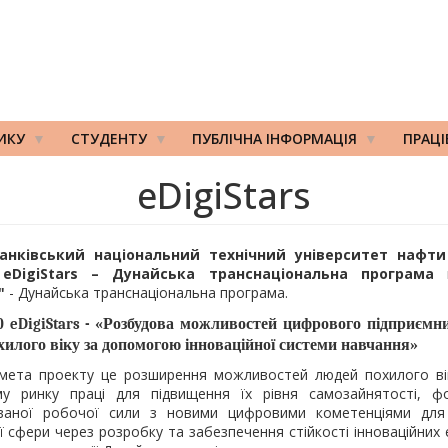
ИКУ
СТУДЕНТУ
ПУБЛІЧНА ІНФОРМАЦІЯ
ПРАЦ
eDigiStars
ранківський національний технічний університет нафти 
 eDigiStars – Дунайська транснаціональна програма
"
- Дунайська транснаціональна програма.
30
«Розбудова можливостей цифрового підприємн
eDigiStars -
хилого віку за допомогою інноваційної системи навчання»
мета проекту це р
озширення можливостей людей похилого ві
у ринку праці для підвищення їх рівня самозайнятості, ф
ованої робочої сили з новими цифровими кометенціями для 
ї сфери через розробку та забезпечення стійкості інноваційних