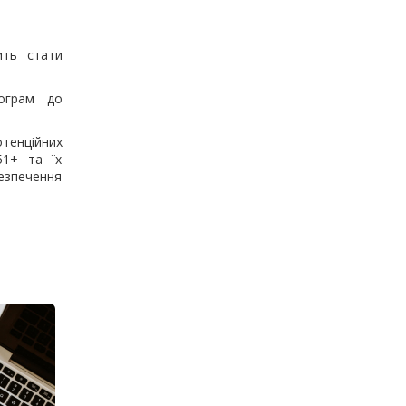
ить стати
рограм до
тенційних
51+ та їх
езпечення