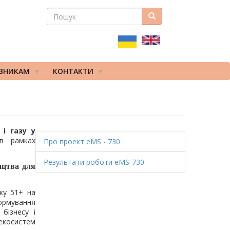
ПОШУК
Пошук
ПОШУКОВА
ФОРМА
ІВНИКАМ
КОНТАКТИ
і газу у
в рамках
Про проект eMS - 730
Результати роботи eMS-730
ицтва для
ку 51+ на
ормування
бізнесу і
 екосистем