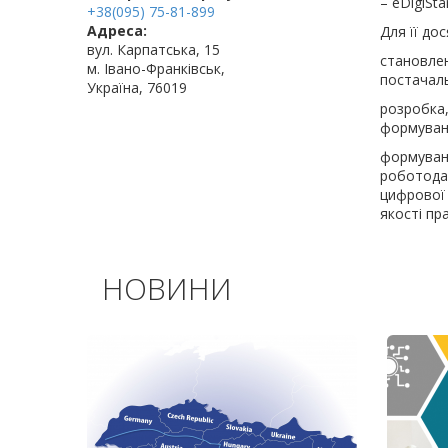
– eDigiSta
+38(095) 75-81-899
Адреса:
Для її до
вул. Карпатська, 15
становле
м. Івано-Франківськ,
постачаль
Україна, 76019
розробка
формуванн
формуван
роботода
цифрової
якості пр
НОВИНИ