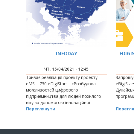
INFODAY
EDIGI
ЧТ, 15/04/2021 - 12:45
Триває реалізація проекту проекту
Запрошу
eMS – 730 eDigiStars - «Розбудова
eĐigiStar
можливостей цифрового
Дунайськ
підприємництва для людей похилого
програми
віку за допомогою інноваційної
системи навчання».
Переглянути
Перегл