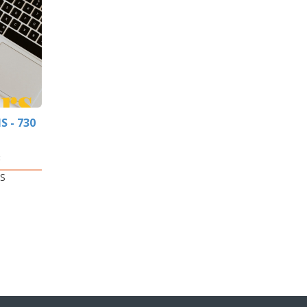
 - 730
8
MS