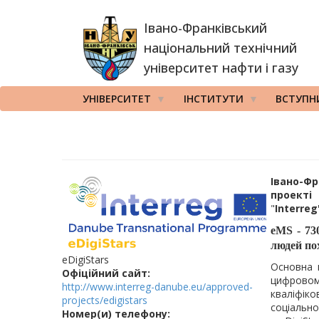
Перейти
Івано-Франківський
до
основного
національний технічний
вмісту
університет нафти і газу
УНІВЕРСИТЕТ
ІНСТИТУТИ
ВСТУПН
Івано-Ф
проекті
"
Interreg
eMS - 7
людей по
eDigiStars
Основна
Офіційний сайт:
цифровом
http://www.interreg-danube.eu/approved-
кваліфік
projects/edigistars
соціально
Номер(и) телефону: