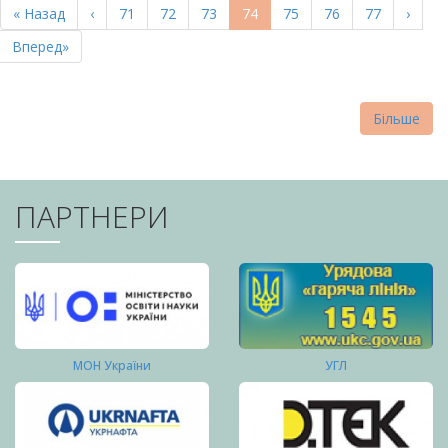
Перша
« Назад
Попередня
‹
Page
71
Page
72
Page
73
Поточна
74
Page
75
Page
76
Page
77
Насту
›
СТОРІНКИ
сторінка
сторінка
сторінка
сторі
Остання
Вперед»
сторінка
Більше
ПАРТНЕРИ
МОН України
УГЛ