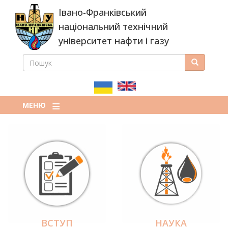
Перейти
Івано-Франківський
до
основного
національний технічний
вмісту
університет нафти і газу
ПОШУК
Пошук
ПОШУКОВА
ФОРМА
МЕНЮ
ВСТУП
НАУКА