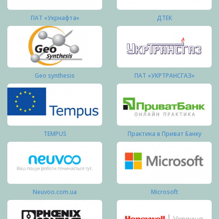
ПАТ «Укрнафта»
ДТЕК
Geo synthesis
ПАТ «УКРТРАНСГАЗ»
TEMPUS
Практика в Приват Банку
Neuvoo.com.ua
Microsoft