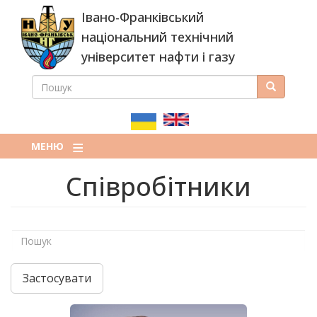
Перейти
Івано-Франківський
до
основного
національний технічний
вмісту
університет нафти і газу
ПОШУК
Пошук
ПОШУКОВА
ФОРМА
МЕНЮ
Співробітники
Застосувати