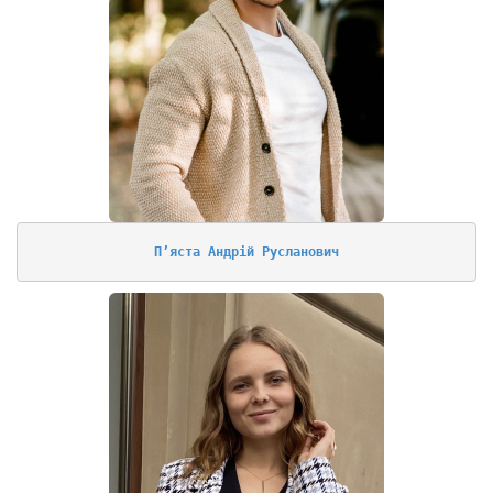
П’яста Андрій Русланович