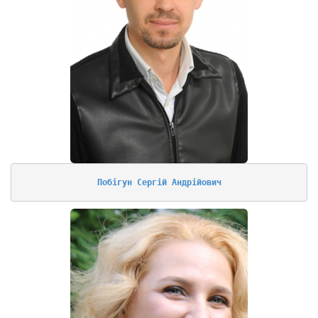
Побігун Сергій Андрійович