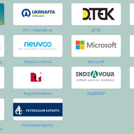
ПАТ «Укрнафта»
ДТЕК
ку
Neuvoo.com.ua
Microsoft
Regal Petroleum
ЕНДЕЙВЕР
Petroleum Experts
о»