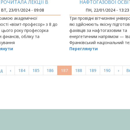
РОЧИТАЛА ЛЕКЦІЇ В
НАФТОГАЗОВОЇ ОСВІ
РСЬКОМУ УНІВЕРСИТЕТІ
ВИЙШЛО НА НОВИ
ВТ, 23/01/2024 - 09:08
ПН, 22/01/2024 - 13:23
МІЖНАРОДНИЙ РІВЕН
рамою академічної
Три провідні вітчизняні універ
ості «візит-професор» з 8 до
які здійснюють якісну підготов
я цього року професорка
фахівців за нафтогазовим та
 фінансів, обліку та
енергетичним напрямом — Ів
кування
Франківський національний те
янути
університет нафти і газу,
Переглянути
Національний університет
«Полтавська політехніка
а
ад
Попередня
‹
Page
184
Page
185
Page
186
Поточна
187
Page
188
Page
189
Page
190
Насту
›
О
В
ка
сторінка
сторінка
сторі
с