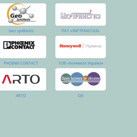
Geo synthesis
ПАТ «УКРТРАНСГАЗ»
PHOENIX CONTACT
ТОВ «Хоневелл Україна»
ARTO
OJS