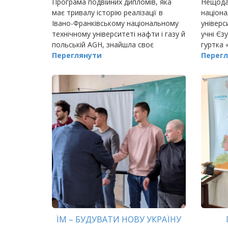
Програма подвійних дипломів, яка
Нещода
має тривалу історію реалізації в
націона
Івано-Франківському національному
універс
технічному університеті нафти і газу й
учні Єз
польській AGH, знайшла своє
гуртка 
продовження і в цьогорічному захисті
Переглянути
природ
Перегл
дипломних робіт.
ЇМ – БУДУВАТИ НОВУ УКРАЇНУ