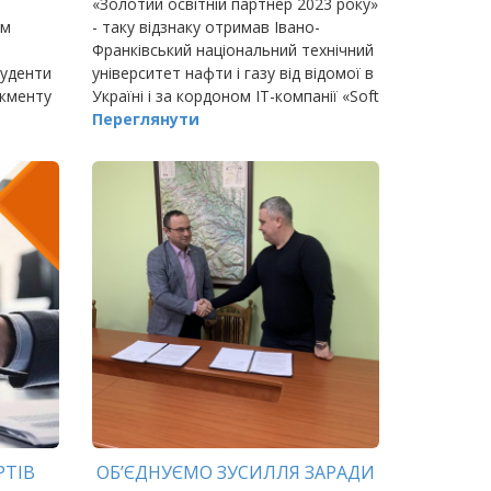
«Золотий освітній партнер 2023 року»
им
- таку відзнаку отримав Івано-
Франківський національний технічний
туденти
університет нафти і газу від відомої в
джменту
Україні і за кордоном ІТ-компанії «Soft
Serve».
Переглянути
РТІВ
ОБ’ЄДНУЄМО ЗУСИЛЛЯ ЗАРАДИ