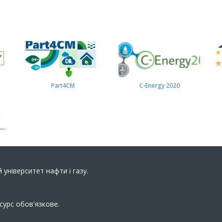
Part4СМ
C-Energy 2020
 університет нафти і газу.
сурс обов'язкове.