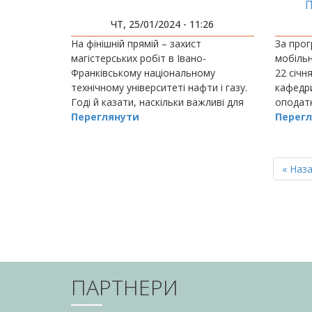
П
ПОМО
ЧТ, 25/01/2024 - 11:26
На фінішній прямій – захист
За прог
магістерських робіт в Івано-
мобільн
Франківському національному
22 січн
технічному університеті нафти і газу.
кафедри
Годі й казати, наскільки важливі для
оподат
країни в часі війни та повоєнної
Переглянути
Перегл
відбудови ті спеціальності, які
опанували наші…
РОЗБИВКА
НА
Перш
« Наз
СТОРІНКИ
сторін
ПАРТНЕРИ