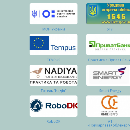
МОН України
УГЛ
TEMPUS
Практика в Приват Бан
Готель “Надія”
Smart Energy
RoboDK
АТ
«Прикарпаттяобленерг