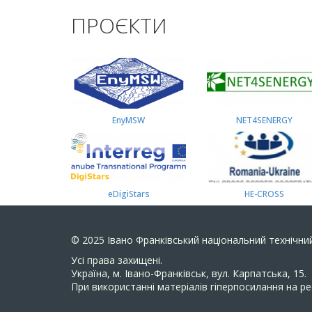
ПРОЄКТИ
EnyMSW
NET4SENERGY
eDigiStars
HE-CROSS
© 2025
Івано Франківський національний технічний
Усi права захищенi.
Україна, м. Івано-Франківськ, вул. Карпатська, 15.
При використанні матеріалів гіперпосилання на ре