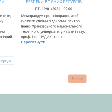
ТИ
БЕЗПЕКИ ВОДНИХ РЕСУРСІВ
Й
ПТ, 19/01/2024 - 09:00
Ь!
ситети,
Меморандум про співпрацю, який
ку
скріпили своїми підписами ректор
Івано-Франківського національного
ано-
технічного університету нафти і газу,
хнічний
проф. Ігор ЧУДИК та в.о.
Переглянути
пна
стання
перед»
нка
торінка
Більше