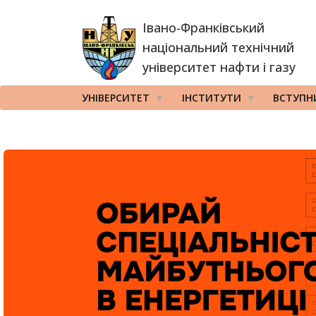
Перейти
Івано-Франківський
до
основного
національний технічний
вмісту
університет нафти і газу
УНІВЕРСИТЕТ
ІНСТИТУТИ
ВСТУПН