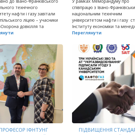
вно до Івано-Франківського
У рамках Меморандуму про
льного технічного
співпрацю з Івано-Франківськ
итету нафти і газу завітали
національним технічним
упільського ліцею – учасники
університетом нафти і газу с
«Охорона довкілля та
Інституту економіки та мене
окористування».
янути
та викладачі кафедри
Переглянути
ПРОФЕСОР ІФНТУНГ
ПІДВИЩЕННЯ СТАНДА