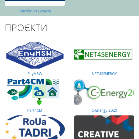
Petroleum Experts
ПРОЄКТИ
EnyMSW
NET4SENERGY
Part4СМ
C-Energy 2020