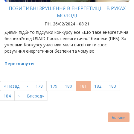
ПОЗИТИВНІ ЗРУШЕННЯ В ЕНЕРГЕТИЦІ – В РУКАХ
МОЛОДІ
ПН, 26/02/2024 - 08:21
Днями підбито підсумки конкурсу есе «Що таке енергетична
безпека?» від USAID Проєкт енергетичної безпеки (ПЕБ). За
умовами Конкурсу учасники мали висвітлити своє
розуміння енергетичної безпеки та чому во
Переглянути
РОЗБИВКА
НА
Перша
« Назад
Попередня
‹
Page
178
Page
179
Page
180
Поточна
181
Page
182
Page
183
СТОРІНКИ
сторінка
сторінка
сторінка
Page
184
Наступна
›
Остання
Вперед»
сторінка
сторінка
Більше