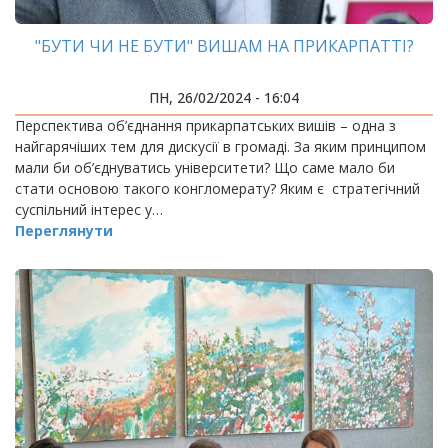
"БУТИ ЧИ НЕ БУТИ" ВИШАМ НА ПРИКАРПАТТІ?
ПН, 26/02/2024 - 16:04
Перспектива об’єднання прикарпатських вишів – одна з
найгарячіших тем для дискусії в громаді. За яким принципом
мали би об’єднуватись університети? Що саме мало би
стати основою такого конгломерату? Яким є стратегічний
суспільний інтерес у…
Переглянути