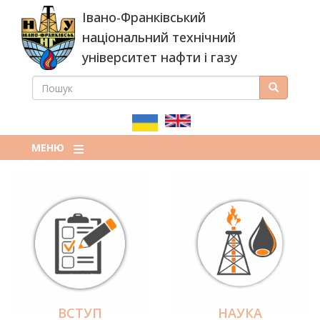
Перейти
Івано-Франківський
до
основного
національний технічний
вмісту
університет нафти і газу
ПОШУК
Пошук
ПОШУКОВА
ФОРМА
МЕНЮ
ВСТУП
НАУКА