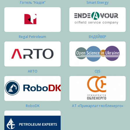
Готель “Надія”
Smart Energy
Regal Petroleum
ЕНДЕЙВЕР
ARTO
OJS
RoboDK
АТ «Прикарпаттяобленерго»