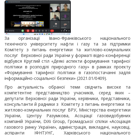
За організації Івано-Франківського національного
технічного університету нафти і газу та за підтримки
Комітету з питань енергетики та житлово-комунальних
послуг Верховної ради України у форматі відео-конференції
відбувся Круглий стіл «Деякі аспекти формування тарифної
політики в розподілі природного газу» в рамках проекту
«Формування тарифної політики в газопостачанні задля
інформаційно-соціальної безпеки» (2021.01/0409).
Про актуальність обраної теми свідчить високе та
компетентне представництво учасників, серед яких –
депутати Верховної ради України, керівники, представники,
консультанти й радники з Комітету з питань енергетики та
житлово-комунальних послуг ВРУ, Міністерства енергетики
України, Центру Разумкова, Асоціації газовидобувних
компаній України, DiXi Group, Громадської спілки «Асоціація
газового ринку України», адміністрація, викладачі, науковці,
аспіранти ІФНТУНГ, Харківського
національного