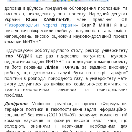
доповіді відбулось предметне обговорення пропозицій та
висновків, викладених у звіті проекту. Народний депутат
України
Юрій КАМЕЛЬЧУК
, член правління ТОВ
«
Газорозподільні мережі України
»
Сергій МІНІН
й інші
виступаючі підкреслили глибину, актуальність та вагомість
напрацювань, високо оцінюючи науково-дослідний проект
команди ІФНТУНГ.
Підсумовуючи роботу круглого столу, ректор університету
Ігор ЧУДИК
ще раз підкреслив потужність науково-
педагогічних кадрів ІФНТУНГ та подякував команді проекту
та його керівниці
Ліліані ГОРАЛЬ
за відмінно виконану
роботу, що дозволить галузі бути на вістрі тарифної
політики в розподілі природного газу, а університету мати
змогу долучитися до вирішення соціально-економічних та
техніко-технологічних галузевих та територіальних
проблем.
Довідково
. Успішною реалізацією проект «Формування
тарифної політики в газопостачанні задля інформаційно-
соціальної безпеки» (2021.01/0409) завдячує компетентній
команді науковців й фахівців високої кваліфікації, що
володіють знаннями і навичками, необхідними для
ефективного досягнення цілей проекту, серед яких –