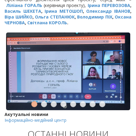
Ліліана ГОРАЛЬ
(керівниця проекту),
Ірина ПЕРЕВОЗОВА
,
Василь ШЕКЕТА
,
Ірина МЕТОШОП
,
Олександр ІВАНОВ
,
Віра ШИЙКО
,
Ольга СТЕПАНЮК
,
Володимир ПІХ
,
Оксана
ЧЕРНОВА
,
Світлана КОРОЛЬ
.
Акутуальні новини
Інформаційно-медійний центр
ОСТАННІ НОВИНИ