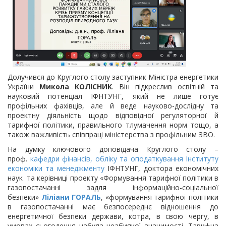
Долучився до Круглого столу заступник Міністра енергетики
України
Микола КОЛІСНИК
. Він підкреслив освітній та
науковий потенціал ІФНТУНГ, який не лише готує
профільних фахівців, але й веде науково-дослідну та
проектну діяльність щодо відповідної регуляторної й
тарифної політики, правильного тлумачення норм тощо, а
також важливість співпраці міністерства з профільним ЗВО.
На думку ключового доповідача Круглого столу –
проф.
кафедри фінансів, обліку та оподаткування
Інституту
економіки та менеджменту
ІФНТУНГ, доктора економічних
наук та керівниці проекту «Формування тарифної політики в
газопостачанні задля інформаційно-соціальної
безпеки»
Ліліани ГОРАЛЬ
, «формування тарифної політики
в газопостачанні має безпосереднє відношення до
енергетичної безпеки держави, котра, в свою чергу, в
умовах сьогодення набула неабиякої значимості. Тарифна