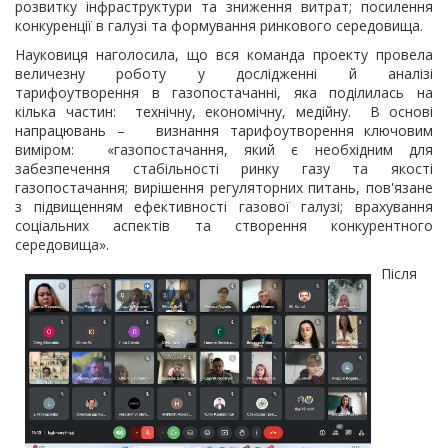
розвитку інфраструктури та зниження витрат; посилення
конкуренції в галузі та формування ринкового середовища.
Науковиця наголосила, що вся команда проекту провела
величезну роботу у дослідженні й аналізі
тарифоутворення в газопостачанні, яка поділилась на
кілька частин: технічну, економічну, медійну. В основі
напрацювань – визнання тарифоутворення ключовим
виміром: «газопостачання, який є необхідним для
забезпечення стабільності ринку газу та якості
газопостачання; вирішення регуляторних питань, пов'язане
з підвищенням ефективності газової галузі; врахування
соціальних аспектів та створення конкурентного
середовища».
Після