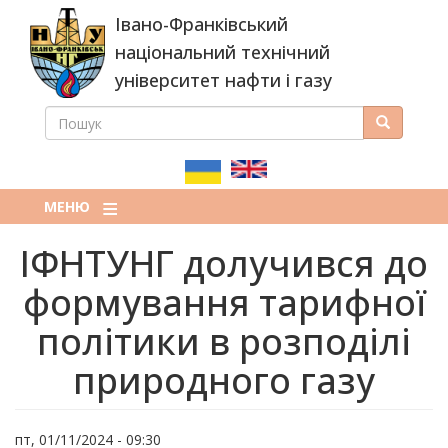
Перейти
Івано-Франківський
до
основного
національний технічний
вмісту
університет нафти і газу
ПОШУК
Пошук
ПОШУКОВА
ФОРМА
МЕНЮ
ІФНТУНГ долучився до
формування тарифної
політики в розподілі
природного газу
пт, 01/11/2024 - 09:30