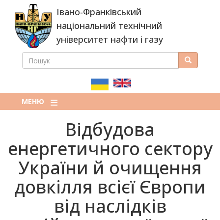
Перейти
Івано-Франківський
до
основного
національний технічний
вмісту
університет нафти і газу
ПОШУК
Пошук
ПОШУКОВА
ФОРМА
МЕНЮ
Відбудова
енергетичного сектору
України й очищення
довкілля всієї Європи
від наслідків