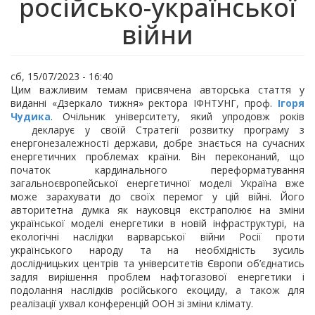
російсько-української
війни
сб, 15/07/2023 - 16:40
Цим важливим темам присвячена авторська стаття у
виданні «Дзеркало тижня» ректора ІФНТУНГ, проф.
Ігоря
Чудика
. Очільник університету, який упродовж років
декларує у своїй Стратегії розвитку програму з
енергонезалежності держави, добре знається на сучасних
енергетичних проблемах країни. Він переконаний, що
початок кардинального переформатування
загальноєвропейської енергетичної моделі Україна вже
може зарахувати до своїх перемог у цій війні. Його
авторитетна думка як науковця екстраполює на зміни
української моделі енергетики в новій інфраструктурі, на
екологічні наслідки варварської війни Росії проти
українського народу та на необхідність зусиль
дослідницьких центрів та університетів Європи об’єднатись
задля вирішення проблем нафтогазової енергетики і
подолання наслідків російського екоциду, а також для
реалізації ухвал конференцій ООН зі зміни клімату.