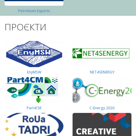
Petroleum Experts
ПРОЄКТИ
EnyMSW
NET4SENERGY
Part4СМ
C-Energy 2020