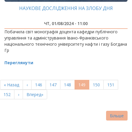
НАУКОВЕ ДОСЛІДЖЕННЯ НА ЗЛОБУ ДНЯ
ЧТ, 01/08/2024 - 11:00
Побачила світ монографія доцента кафедри публічного
управління та адміністрування Івано-Франківського
національного технічного університету нафти і газу Богдана
Гр
Переглянути
РОЗБИВКА
НА
Перша
« Назад
Попередня
‹
Page
146
Page
147
Page
148
Поточна
149
Page
150
Page
151
СТОРІНКИ
сторінка
сторінка
сторінка
Page
152
Наступна
›
Остання
Вперед»
сторінка
сторінка
Більше