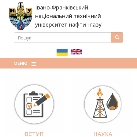
Перейти
Івано-Франківський
до
основного
національний технічний
вмісту
університет нафти і газу
ПОШУК
Пошук
ПОШУКОВА
ФОРМА
МЕНЮ
ВСТУП
НАУКА