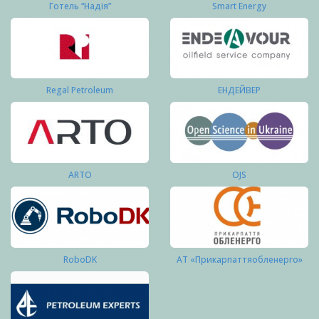
Готель “Надія”
Smart Energy
Regal Petroleum
ЕНДЕЙВЕР
ARTO
OJS
RoboDK
АТ «Прикарпаттяобленерго»