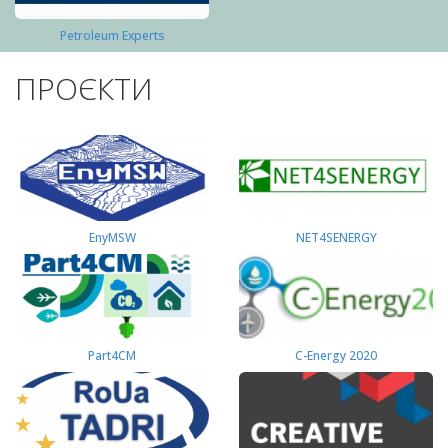
Petroleum Experts
ПРОЄКТИ
EnyMSW
NET4SENERGY
Part4СМ
C-Energy 2020