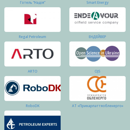
Готель “Надія”
Smart Energy
Regal Petroleum
ЕНДЕЙВЕР
ARTO
OJS
RoboDK
АТ «Прикарпаттяобленерго»