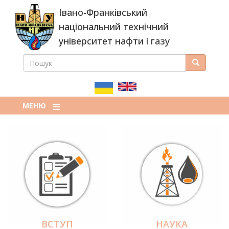
Перейти
Івано-Франківський
до
основного
національний технічний
вмісту
університет нафти і газу
ПОШУК
Пошук
ПОШУКОВА
ФОРМА
МЕНЮ
ВСТУП
НАУКА