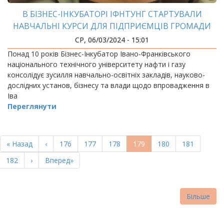
В БІЗНЕС-ІНКУБАТОРІ ІФНТУНГ СТАРТУВАЛИ
НАВЧАЛЬНІ КУРСИ ДЛЯ ПІДПРИЄМЦІВ ГРОМАДИ
СР, 06/03/2024 - 15:01
Понад 10 років Бізнес-Інкубатор Івано-Франківського
національного технічного університету нафти і газу
консолідує зусилля навчально-освітніх закладів, науково-
дослідних установ, бізнесу та влади щодо впровадження в
Іва
Переглянути
РОЗБИВКА
НА
Перша
« Назад
Попередня
‹
Page
176
Page
177
Page
178
Поточна
179
Page
180
Page
181
СТОРІНКИ
сторінка
сторінка
сторінка
Page
182
Наступна
›
Остання
Вперед»
сторінка
сторінка
Більше