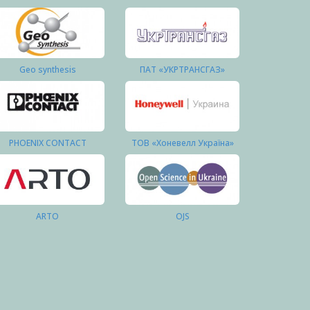
Geo synthesis
ПАТ «УКРТРАНСГАЗ»
PHOENIX CONTACT
ТОВ «Хоневелл Україна»
ARTO
OJS