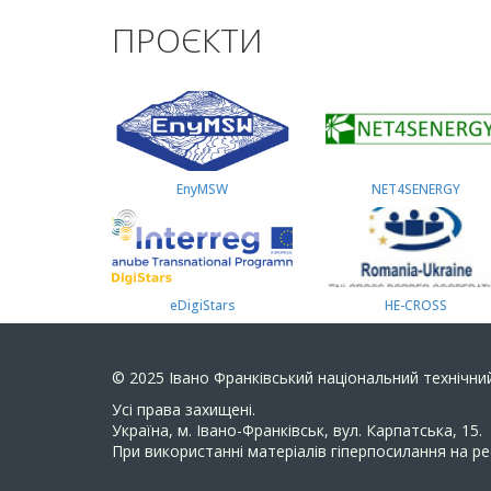
ПРОЄКТИ
EnyMSW
NET4SENERGY
eDigiStars
HE-CROSS
© 2025
Івано Франківський національний технічний
Усi права захищенi.
Україна, м. Івано-Франківськ, вул. Карпатська, 15.
При використанні матеріалів гіперпосилання на ре