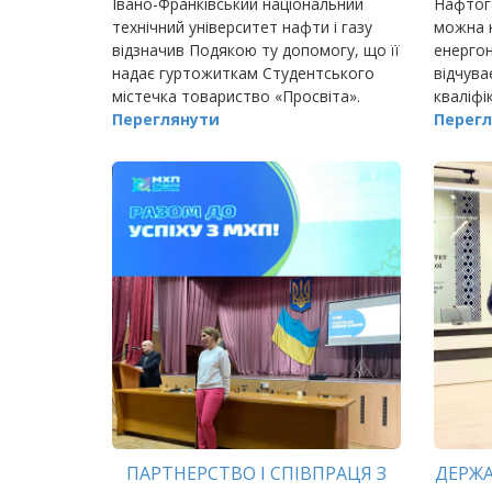
Івано-Франківський національний
Нафтога
технічний університет нафти і газу
можна н
відзначив Подякою ту допомогу, що її
енергон
надає гуртожиткам Студентського
відчува
містечка товариство «Просвіта».
кваліфі
Переглянути
Перегл
ПАРТНЕРСТВО І СПІВПРАЦЯ З
ДЕРЖА