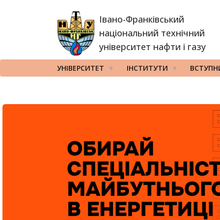
Перейти
Івано-Франківський
до
основного
національний технічний
вмісту
університет нафти і газу
УНІВЕРСИТЕТ
ІНСТИТУТИ
ВСТУПН