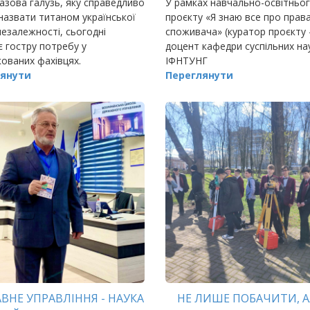
зова галузь, яку справедливо
У рамках навчально-освітньо
азвати титаном української
проєкту «Я знаю все про прав
езалежності, сьогодні
споживача» (куратор проєкту 
є гостру потребу у
доцент кафедри суспільних на
кованих фахівцях.
ІФНТУНГ
янути
Переглянути
ВНЕ УПРАВЛІННЯ - НАУКА
НЕ ЛИШЕ ПОБАЧИТИ, А