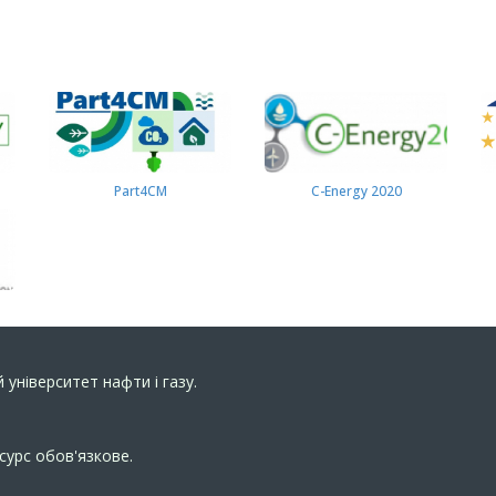
Part4СМ
C-Energy 2020
 університет нафти і газу.
сурс обов'язкове.