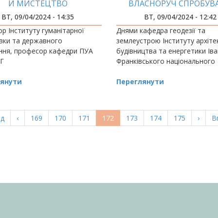
Й МИСТЕЦТВО
ВЛАСНОРУЧ СПРОБУВ
ВТ, 09/04/2024 - 14:35
ВТ, 09/04/2024 - 12:42
р Інституту гуманітарної
Днями кафедра геодезії та
вки та державного
землеустрою Інституту архіте
ння, професор кафедри ПУА
будівництва та енергетики Іва
Г
Франківського національного
янути
Переглянути
а
ад
Попередня
‹
Page
169
Page
170
Page
171
Поточна
172
Page
173
Page
174
Page
175
Насту
›
О
В
ка
сторінка
сторінка
сторі
с