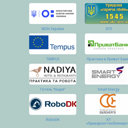
МОН України
УГЛ
TEMPUS
Практика в Приват Бан
Готель “Надія”
Smart Energy
RoboDK
АТ
«Прикарпаттяобленерг