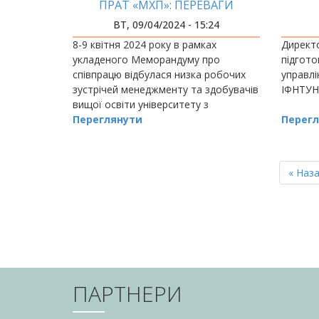
ПРАТ «МХП»: ПЕРЕВАГИ
ДУАЛЬНОЇ ОСВІТИ
ВТ, 09/04/2024 - 15:24
8-9 квітня 2024 року в рамках
Директо
укладеного Меморандуму про
підгото
співпрацю відбулася низка робочих
управлі
зустрічей менеджменту та здобувачів
ІФНТУН
вищої освіти університету з
представниками Міжнародної
Переглянути
Перегл
компанії у сфері харчових та
агротехнологій &n
РОЗБИВКА
НА
Перш
« Наз
СТОРІНКИ
сторін
ПАРТНЕРИ