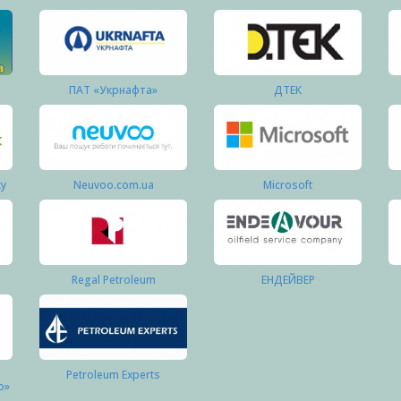
ПАТ «Укрнафта»
ДТЕК
ку
Neuvoo.com.ua
Microsoft
Regal Petroleum
ЕНДЕЙВЕР
Petroleum Experts
о»