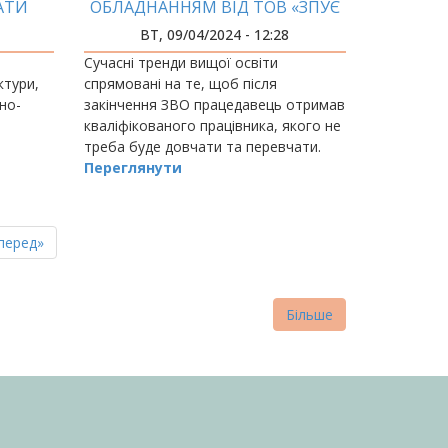
АТИ
ОБЛАДНАННЯМ ВІД ТОВ «ЗПУЄ
УКРАЇНА»
ВТ, 09/04/2024 - 12:28
Сучасні тренди вищої освіти
ктури,
спрямовані на те, щоб після
но-
закінчення ЗВО працедавець отримав
кваліфікованого працівника, якого не
треба буде довчати та перевчати.
Переглянути
пна
стання
перед»
нка
торінка
Більше