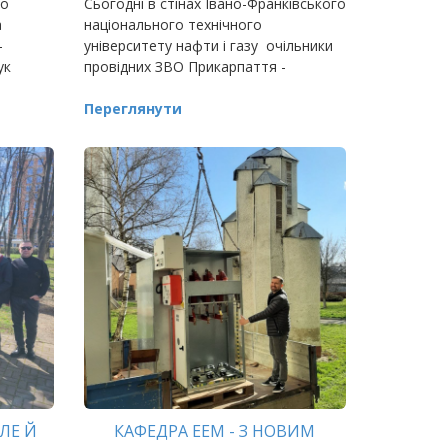
го
Сьогодні в стінах Івано-Франківського
а
національного технічного
-
університету нафти і газу очільники
ук
провідних ЗВО Прикарпаття -
Переглянути
ЛЕ Й
КАФЕДРА ЕЕМ - З НОВИМ