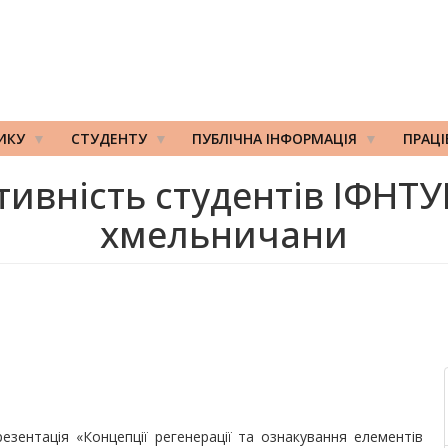
ИКУ
СТУДЕНТУ
ПУБЛІЧНА ІНФОРМАЦІЯ
ПРАЦ
тивність студентів ІФНТ
хмельничани
резентація «Концепції регенерації та ознакування елементів