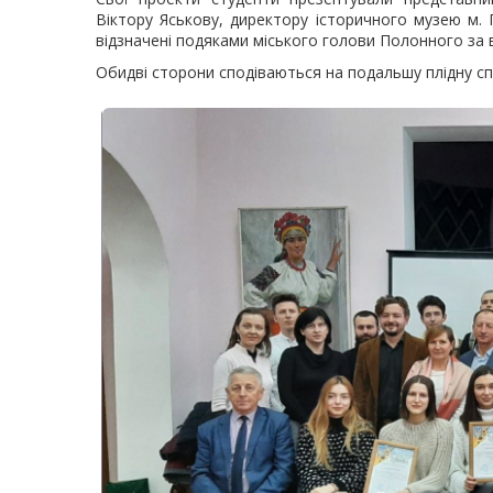
Віктору Яськову, директору історичного музею м. 
відзначені подяками міського голови Полонного за 
Обидві сторони сподіваються на подальшу плідну сп