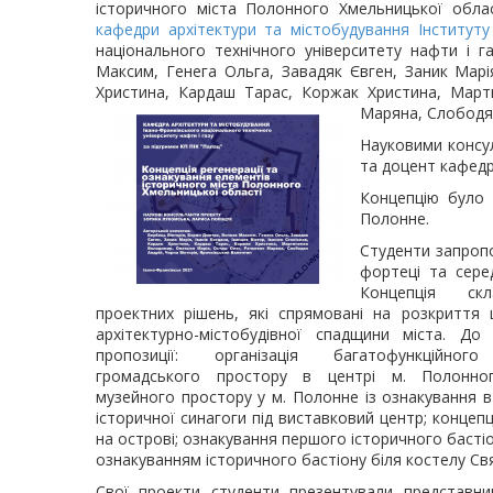
історичного міста Полонного Хмельницької обла
кафедри архітектури та містобудування
Інституту
національного технічного університету нафти і 
Максим, Генега Ольга, Завадяк Євген, Заник Марія
Христина, Кардаш Тарас, Коржак Христина, Март
Маряна, Слободян
Науковими консу
та доцент кафед
Концепцію було 
Полонне.
Студенти запропо
фортеці та сере
Концепція ск
проектних рішень, які спрямовані на розкриття 
архітектурно-містобудівної спадщини міста. До
пропозиції: організація багатофункційного
громадського простору в центрі м. Полонного
музейного простору у м. Полонне із ознакування в
історичної синагоги під виставковий центр; конце
на острові; ознакування першого історичного басті
ознакуванням історичного бастіону біля костелу Свя
Свої проекти студенти презентували представни