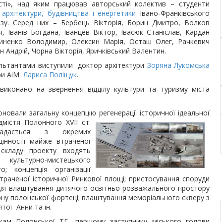
сті», над яким працював авторський колектив – студенти
 архітектури, будівництва і енергетики
Івано-Франківського
газу. Серед них – Бербець Вікторія, Борин Дмитро, Волков
, Іванів Богдана, Іванцев Віктор, Івасюк Станіслав, Кардан
иненко Володимир, Олексин Марія, Осташ Олег, Рачкевич
 Андрій, Чорна Вікторія, Яричківський Валентин.
льтантами виступили доктор архітектури
Зоряна Лукомська
ри АіМ
Лариса Поліщук
.
виконано на звернення відділу культури та туризму міста
новали загальну концепцію регенерації історичної ідеальної
дмістя Полонного XVII ст.
ладається з окремих
цінності майже втраченої
 складу проекту входять
 культурно-мистецького
; концепція організації
траченої історичної Ринкової площі; пристосування споруди
пція влаштування дитячого освітньо-розважального простору
ону полонської фортеці; влаштування меморіального скверу з
тої Анни та ін.
кам Полонської ТГ- першому заступнику міського голови