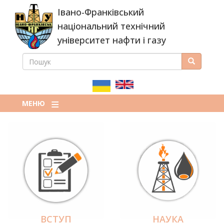
Перейти
Івано-Франківський
до
основного
національний технічний
вмісту
університет нафти і газу
ПОШУК
Пошук
ПОШУКОВА
ФОРМА
МЕНЮ
ВСТУП
НАУКА