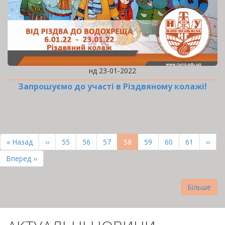
нд 23-01-2022
Запрошуємо до участі в Різдвяному колажі!
РОЗБИВКА
НА
Перша
« Назад
Попередня
‹‹
Page
55
Page
56
Page
57
Поточна
58
Page
59
Page
60
Page
61
Наст
››
СТОРІНКИ
сторінка
сторінка
сторінка
сторі
Остання
Вперед ››
сторінка
Більше