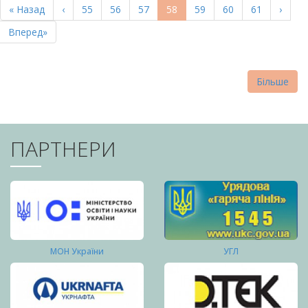
Перша
« Назад
Попередня
‹
Page
55
Page
56
Page
57
Поточна
58
Page
59
Page
60
Page
61
Насту
›
СТОРІНКИ
сторінка
сторінка
сторінка
сторі
Остання
Вперед»
сторінка
Більше
ПАРТНЕРИ
МОН України
УГЛ