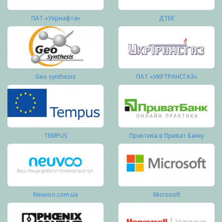
ПАТ «Укрнафта»
ДТЕК
Geo synthesis
ПАТ «УКРТРАНСГАЗ»
TEMPUS
Практика в Приват Банку
Neuvoo.com.ua
Microsoft