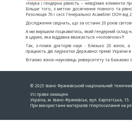
«Наука і гендерна рівність – невід’ємні елементи 
Більше того, з метою досягнення повного та рівног
Резолюція 70-ї сесії Генеральної Асамблеї ООН від 2
Дослідження свідчать, що за останні 20 років світове
А ми вирішили поцікавитись, який гендерний склад н
в царині, яка віддавна вважається «чоловічою»?!
Так, з-поміж докторів наук - близько 20 жінок, а
працюють дві лауреатки Державної премії України в га
Вітаємо жінок-науковиць університету та бажаємо їм
© 2025
Івано Франківський національний технічний
Усi права захищенi.
Україна, м. Івано-Франківськ, вул. Карпатська, 15.
При використанні матеріалів гіперпосилання на ре