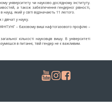
ному університету чи науково-дослідному інституту.
ливостей, а також забезпечення гендерної рівності,
 науці, який у світі відзначають 11 лютого.
і дівчат у науку.
ь в ІФНТУНГ – базовому виші нафтогазового профілю –
агальної кількості науковців вишу. В університеті
озумієшся в питанні, твій гендер не є важливим.