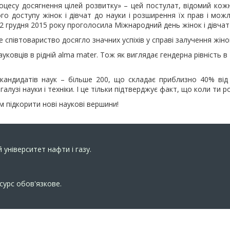
процесу досягнення цілей розвитку» – цей постулат, відомий кож
о доступу жінок і дівчат до науки і розширення їх прав і мож
2 грудня 2015 року проголосила Міжнародний день жінок і дівчат в
 співтовариство досягло значних успіхів у справі залучення жінок 
ауковців в рідній аlma mater. Тож як виглядає гендерна рівніст
 кандидатів наук – більше 200, що складає приблизно 40% від з
лузі науки і техніки. І це тільки підтверджує факт, що коли ти р
 підкорити нові наукові вершини!
 університет нафти і газу.
сурс обов'язкове.