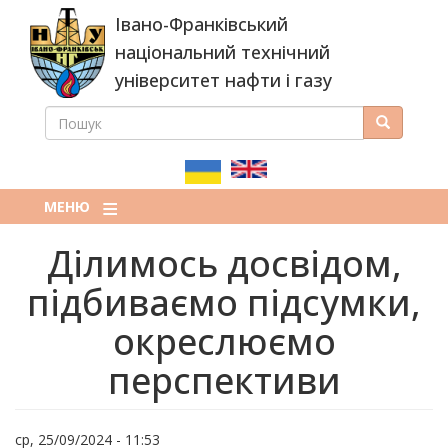
Перейти
Івано-Франківський
до
основного
національний технічний
вмісту
університет нафти і газу
ПОШУК
Пошук
ПОШУКОВА
ФОРМА
МЕНЮ
Ділимось досвідом,
підбиваємо підсумки,
окреслюємо
перспективи
ср, 25/09/2024 - 11:53