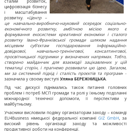
сталий розвиток,
цифровізація бізнесу
і масштабування
розвитку. «
Центр –
це навчально-виробничо-науковий осередок соціально-
економічного розвитку, амбітною місією якого є
формування екосистеми креативної економіки і сталого
розвитку Івано-Франківської громади шляхом надання
місцевим суб'єктам господарювання інформаційно-
довідкової, навчально-тренінгової, консалтингової,
просвітницької підтримки у визначених напрямах. Тобто,
створено майданчик для взаємодії зацікавлених у цій
тематиці сторін, і прагнемо розвивати цю ідею. Загалом,
ми за системний підхід і сталість проєктів та програм
» -
зазначила у своєму виступі
Уляна БЕРЕЖНИЦЬКА
.
Під час дискусії піднімались також питання головних
проблем і потреб МСП громади та ролі у їхньому подоланні
міжнародної технічної допомоги, її перспективи у
майбутньому.
Учасники висловили подяку організаторам заходу – команді
EU4Business німецької федеральної компанії
GIZ GmbH
, за
високий рівень організації заходу та можливості
продуктивної роботи на конференції.