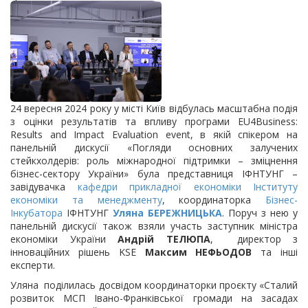
24 вересня 2024 року у місті Київ відбулась масштабна подія
з оцінки результатів та впливу програми EU4Business:
Results and Impact Evaluation event, в якій спікером на
панельній дискусії «Погляди основних залучених
стейкхолдерів: роль міжнародної підтримки – зміцнення
бізнес-сектору України» була представниця ІФНТУНГ –
завідувачка
кафедри прикладної економіки
Інституту
економіки та менеджменту
, координаторка
Бізнес-
Інкубатора
ІФНТУНГ
Уляна БЕРЕЖНИЦЬКА
. Поруч з нею у
панельній дискусії також взяли участь заступник міністра
економіки України
Андрій ТЕЛЮПА
, директор з
інноваційних рішень KSE
Максим НЕФЬОДОВ
та інші
експерти.
Уляна поділилась досвідом координаторки проєкту «Сталий
розвиток МСП Івано-Франківської громади на засадах