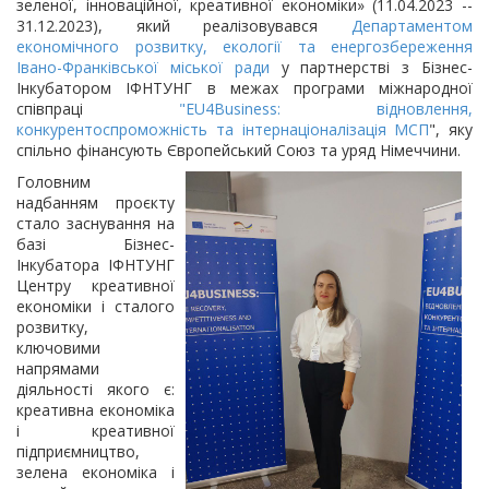
зеленої, інноваційної, креативної економіки» (11.04.2023 --
31.12.2023), який реалізовувався
Департаментом
економічного розвитку, екології та енергозбереження
Івано-Франківської міської ради
у партнерстві з Бізнес-
Інкубатором ІФНТУНГ в межах програми міжнародної
співпраці
"EU4Business: відновлення,
конкурентоспроможність та інтернаціоналізація МСП
", яку
спільно фінансують Європейський
Союз та уряд Німеччини.
Головним
надбанням проєкту
стало заснування на
базі Бізнес-
Інкубатора ІФНТУНГ
Центру креативної
економіки і сталого
розвитку,
ключовими
напрямами
діяльності якого є:
креативна економіка
і креативної
підприємництво,
зелена економіка і