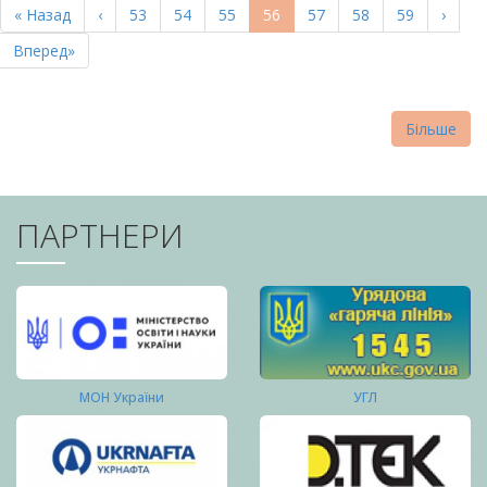
Перша
« Назад
Попередня
‹
Page
53
Page
54
Page
55
Поточна
56
Page
57
Page
58
Page
59
Насту
›
СТОРІНКИ
сторінка
сторінка
сторінка
сторі
Остання
Вперед»
сторінка
Більше
ПАРТНЕРИ
МОН України
УГЛ