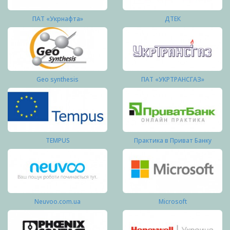
ПАТ «Укрнафта»
ДТЕК
Geo synthesis
ПАТ «УКРТРАНСГАЗ»
TEMPUS
Практика в Приват Банку
Neuvoo.com.ua
Microsoft