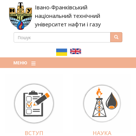
Перейти
Івано-Франківський
до
основного
національний технічний
вмісту
університет нафти і газу
ПОШУК
Пошук
ПОШУКОВА
ФОРМА
МЕНЮ
ВСТУП
НАУКА