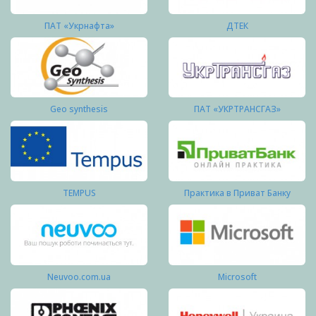
ПАТ «Укрнафта»
ДТЕК
Geo synthesis
ПАТ «УКРТРАНСГАЗ»
TEMPUS
Практика в Приват Банку
Neuvoo.com.ua
Microsoft