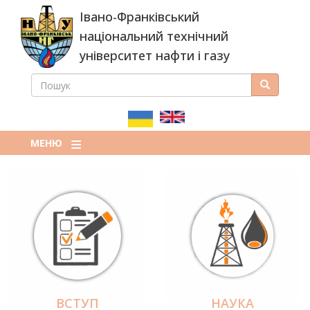
Перейти
Івано-Франківський
до
основного
національний технічний
вмісту
університет нафти і газу
ПОШУК
Пошук
ПОШУКОВА
ФОРМА
МЕНЮ
ВСТУП
НАУКА