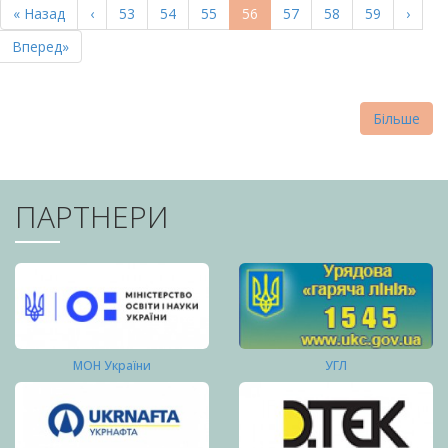
Перша
« Назад
Попередня
‹
Page
53
Page
54
Page
55
Поточна
56
Page
57
Page
58
Page
59
Насту
›
СТОРІНКИ
сторінка
сторінка
сторінка
сторі
Остання
Вперед»
сторінка
Більше
ПАРТНЕРИ
МОН України
УГЛ