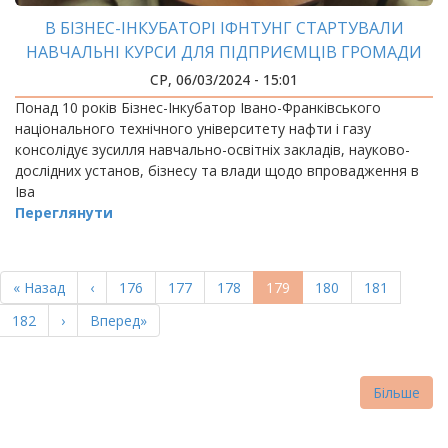
В БІЗНЕС-ІНКУБАТОРІ ІФНТУНГ СТАРТУВАЛИ
НАВЧАЛЬНІ КУРСИ ДЛЯ ПІДПРИЄМЦІВ ГРОМАДИ
СР, 06/03/2024 - 15:01
Понад 10 років Бізнес-Інкубатор Івано-Франківського
національного технічного університету нафти і газу
консолідує зусилля навчально-освітніх закладів, науково-
дослідних установ, бізнесу та влади щодо впровадження в
Іва
Переглянути
РОЗБИВКА
НА
Перша
« Назад
Попередня
‹
Page
176
Page
177
Page
178
Поточна
179
Page
180
Page
181
СТОРІНКИ
сторінка
сторінка
сторінка
Page
182
Наступна
›
Остання
Вперед»
сторінка
сторінка
Більше