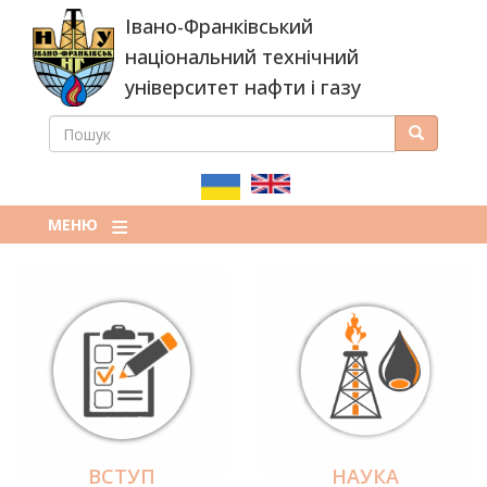
Перейти
Івано-Франківський
до
основного
національний технічний
вмісту
університет нафти і газу
ПОШУК
Пошук
ПОШУКОВА
ФОРМА
МЕНЮ
ВСТУП
НАУКА