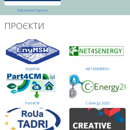
Petroleum Experts
ПРОЄКТИ
EnyMSW
NET4SENERGY
Part4СМ
C-Energy 2020