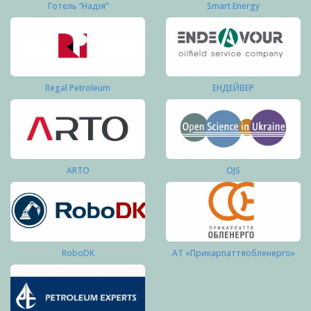
Готель “Надія”
Smart Energy
Regal Petroleum
ЕНДЕЙВЕР
ARTO
OJS
RoboDK
АТ «Прикарпаттяобленерго»