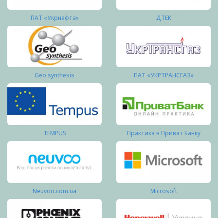
ПАТ «Укрнафта»
ДТЕК
Geo synthesis
ПАТ «УКРТРАНСГАЗ»
TEMPUS
Практика в Приват Банку
Neuvoo.com.ua
Microsoft