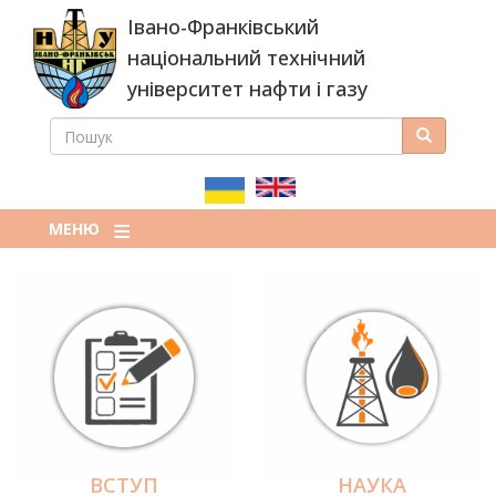
Перейти
Івано-Франківський
до
основного
національний технічний
вмісту
університет нафти і газу
ПОШУК
Пошук
ПОШУКОВА
ФОРМА
МЕНЮ
ВСТУП
НАУКА