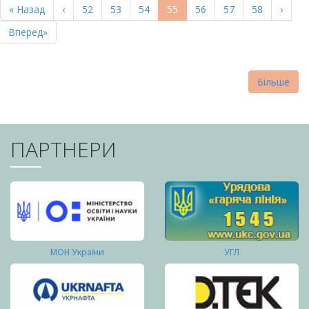
Перша
« Назад
Попередня
‹
Page
52
Page
53
Page
54
Поточна
55
Page
56
Page
57
Page
58
Насту
›
СТОРІНКИ
сторінка
сторінка
сторінка
сторі
Остання
Вперед»
сторінка
Більше
ПАРТНЕРИ
МОН України
УГЛ