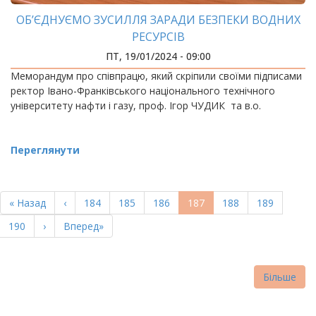
ОБ’ЄДНУЄМО ЗУСИЛЛЯ ЗАРАДИ БЕЗПЕКИ ВОДНИХ
РЕСУРСІВ
ПТ, 19/01/2024 - 09:00
Меморандум про співпрацю, який скріпили своїми підписами
ректор Івано-Франківського національного технічного
університету нафти і газу, проф. Ігор ЧУДИК та в.о.
Переглянути
РОЗБИВКА
НА
Перша
« Назад
Попередня
‹
Page
184
Page
185
Page
186
Поточна
187
Page
188
Page
189
СТОРІНКИ
сторінка
сторінка
сторінка
Page
190
Наступна
›
Остання
Вперед»
сторінка
сторінка
Більше