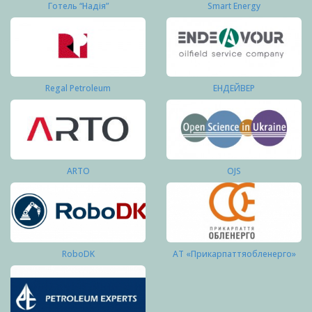
Готель “Надія”
Smart Energy
Regal Petroleum
ЕНДЕЙВЕР
ARTO
OJS
RoboDK
АТ «Прикарпаттяобленерго»