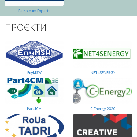
Petroleum Experts
ПРОЄКТИ
EnyMSW
NET4SENERGY
Part4СМ
C-Energy 2020