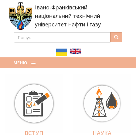
Перейти
Івано-Франківський
до
основного
національний технічний
вмісту
університет нафти і газу
ПОШУК
Пошук
ПОШУКОВА
ФОРМА
МЕНЮ
ВСТУП
НАУКА