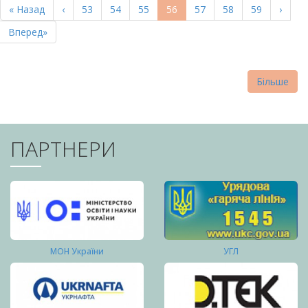
Перша
« Назад
Попередня
‹
Page
53
Page
54
Page
55
Поточна
56
Page
57
Page
58
Page
59
Насту
›
СТОРІНКИ
сторінка
сторінка
сторінка
сторі
Остання
Вперед»
сторінка
Більше
ПАРТНЕРИ
МОН України
УГЛ