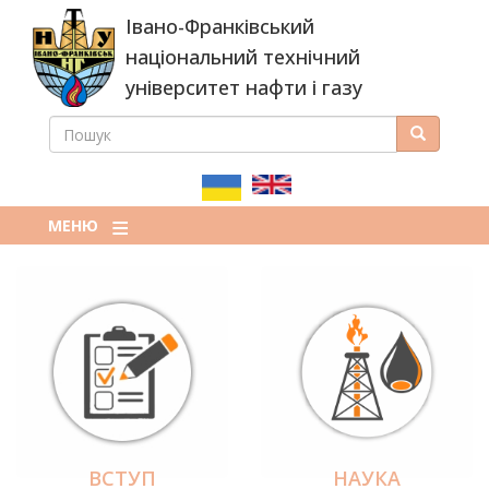
Перейти
Івано-Франківський
до
основного
національний технічний
вмісту
університет нафти і газу
ПОШУК
Пошук
ПОШУКОВА
ФОРМА
МЕНЮ
ВСТУП
НАУКА