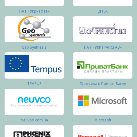
ПАТ «Укрнафта»
ДТЕК
Geo synthesis
ПАТ «УКРТРАНСГАЗ»
TEMPUS
Практика в Приват Банку
Neuvoo.com.ua
Microsoft