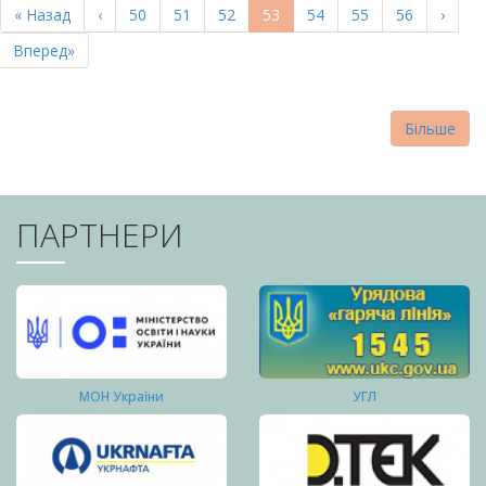
Перша
« Назад
Попередня
‹
Page
50
Page
51
Page
52
Поточна
53
Page
54
Page
55
Page
56
Насту
›
СТОРІНКИ
сторінка
сторінка
сторінка
сторі
Остання
Вперед»
сторінка
Більше
ПАРТНЕРИ
МОН України
УГЛ