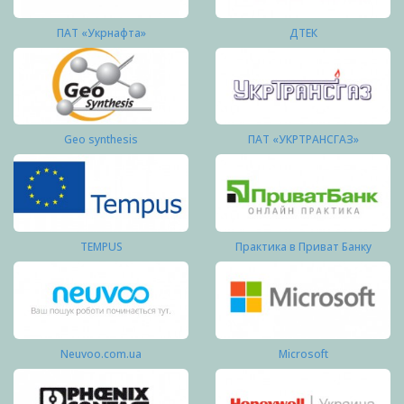
ПАТ «Укрнафта»
ДТЕК
Geo synthesis
ПАТ «УКРТРАНСГАЗ»
TEMPUS
Практика в Приват Банку
Neuvoo.com.ua
Microsoft