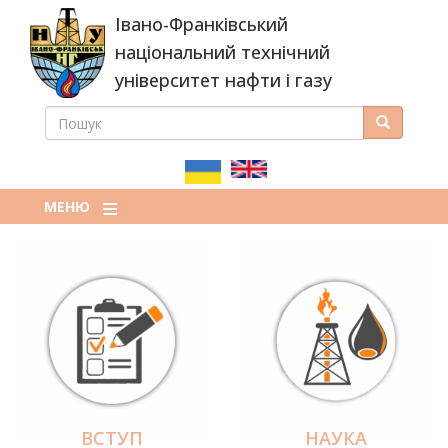
Перейти
Івано-Франківський
до
основного
національний технічний
вмісту
університет нафти і газу
ПОШУК
Пошук
ПОШУКОВА
ФОРМА
МЕНЮ
ВСТУП
НАУКА