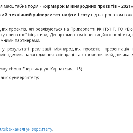
ся масштабна подія -
«Ярмарок міжнародних проєктів - 2021
ий технічний університет нафти і газу
під патронатом голо
их проєктів, які реалізуються на Прикарпатті ІФНТУНГ, ГО «Бюр
у приватної ініціативи, Департаментом інвестиційної політики, 
оземними партнерами.
у результаті реалізації міжнародних проєктів, презентація 
бмін ідеями, налагодження співпраці та створення майданчика 
чку «Нова Енергія» (вул. Карпатська, 15).
аціях університету:
utube-каналі університету
.