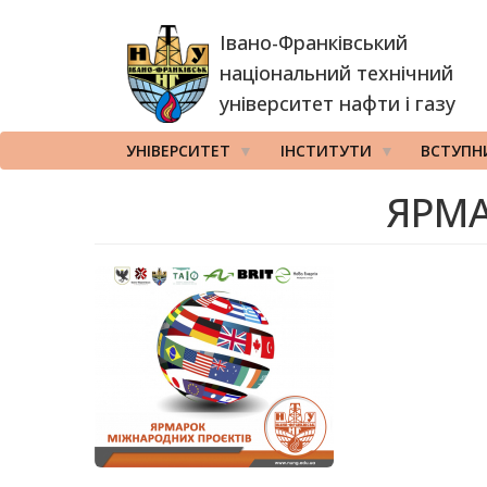
Перейти
Івано-Франківський
до
основного
національний технічний
вмісту
університет нафти і газу
УНІВЕРСИТЕТ
ІНСТИТУТИ
ВСТУПН
ЯРМА