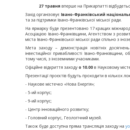
27 травня
вперше на Прикарпатті відбудеть
Захід організовує
Івано-Франківський національн
та за підтримки Івано-Франківської міської ради.
На ярмарку буде презентовано 17 кращих міжнародн
Асоціацією Івано-Франківщини, Агентством з розвитк
міста Івано-Франківської міської ради спільно з ін
Мета заходу – демонстрація новітніх досягнень 
інвестиційної привабливості Івано-Франківщини, о
тому числі, з іноземними учасниками.
Офіційне відкриття заходу
о 10.00
в Науковому місте
Презентації проєктів будуть проходити в кількох лок
- Наукове містечко «Нова Енергія»;
- 5-ий корпус;
- 9-ий корпус;
- Центр інноваційного розвитку;
- Головний корпус, Геологічний музей.
Також буде доступна пряма трансляція заходу на
yo