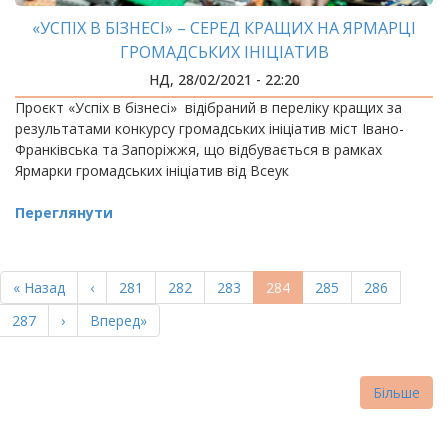
«УСПІХ В БІЗНЕСІ» – СЕРЕД КРАЩИХ НА ЯРМАРЦІ
ГРОМАДСЬКИХ ІНІЦІАТИВ
НД, 28/02/2021 - 22:20
Проєкт «Успіх в бізнесі» відібраний в переліку кращих за
результатами конкурсу громадських ініціатив міст Івано-
Франківська та Запоріжжя, що відбувається в рамках
Ярмарки громадських ініціатив від Всеук
Переглянути
РОЗБИВКА
НА
Перша
« Назад
Попередня
‹
Page
281
Page
282
Page
283
Поточна
284
Page
285
Page
286
СТОРІНКИ
сторінка
сторінка
сторінка
Page
287
Наступна
›
Остання
Вперед»
сторінка
сторінка
Більше