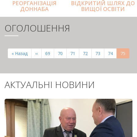
РЕОРГАНІЗАЦІЯ
ВІДКРИТИЙ ШЛЯХ ДО
ДОННАБА
ВИЩОЇ ОСВІТИ
ОГОЛОШЕННЯ
РОЗБИВКА
НА
Перша
« Назад
Попередня
‹‹
Page
69
Page
70
Page
71
Page
72
Page
73
Page
74
Поточн
75
СТОРІНКИ
сторінка
сторінка
сторінк
АКТУАЛЬНІ НОВИНИ