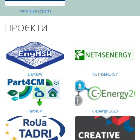
Petroleum Experts
ПРОЄКТИ
EnyMSW
NET4SENERGY
Part4СМ
C-Energy 2020