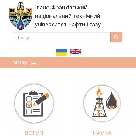
Перейти
Івано-Франківський
до
основного
національний технічний
вмісту
університет нафти і газу
ПОШУК
Пошук
ПОШУКОВА
ФОРМА
МЕНЮ
ВСТУП
НАУКА