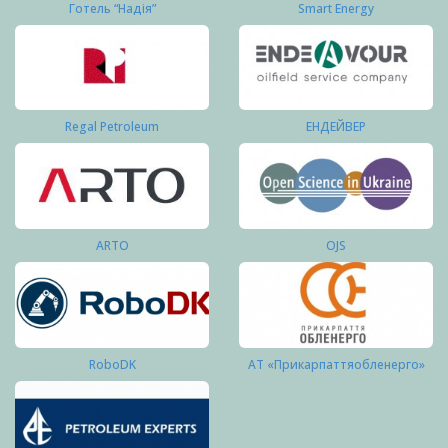
Готель “Надія”
Smart Energy
Regal Petroleum
ЕНДЕЙВЕР
ARTO
OJS
RoboDK
АТ «Прикарпаттяобленерго»