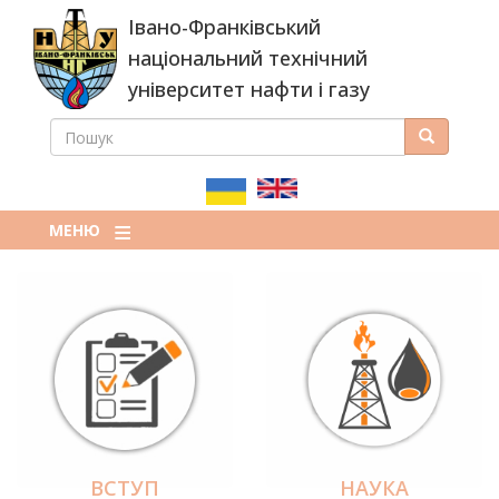
Перейти
Івано-Франківський
до
основного
національний технічний
вмісту
університет нафти і газу
ПОШУК
Пошук
ПОШУКОВА
ФОРМА
МЕНЮ
ВСТУП
НАУКА