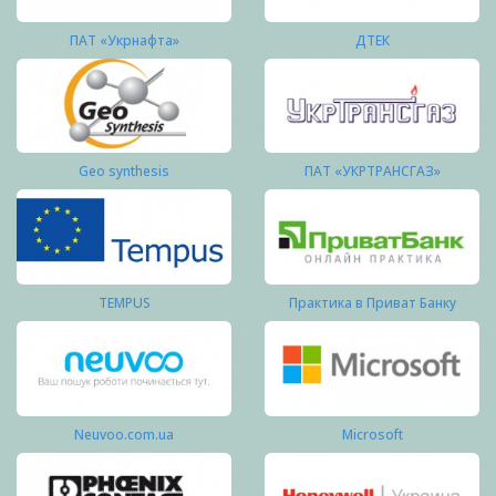
ПАТ «Укрнафта»
ДТЕК
Geo synthesis
ПАТ «УКРТРАНСГАЗ»
TEMPUS
Практика в Приват Банку
Neuvoo.com.ua
Microsoft