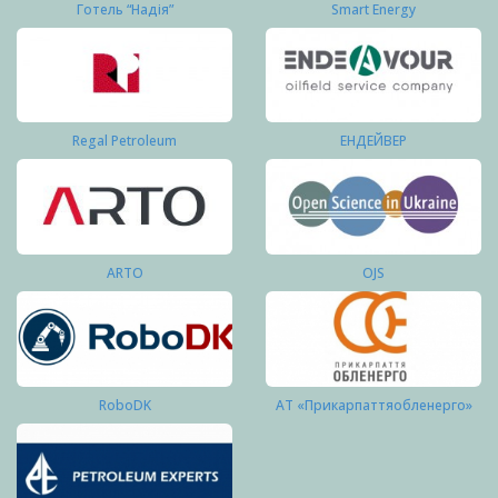
Готель “Надія”
Smart Energy
Regal Petroleum
ЕНДЕЙВЕР
ARTO
OJS
RoboDK
АТ «Прикарпаттяобленерго»