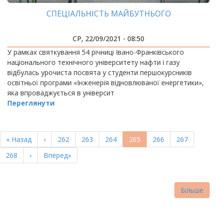
СПЕЦІАЛЬНІСТЬ МАЙБУТНЬОГО
СР, 22/09/2021 - 08:50
У рамках святкування 54 річниці Івано-Франківського
національного технічного університету нафти і газу
відбулась урочиста посвята у студенти першокурсників
освітньої програми «Інженерія відновлюваної енергетики»,
яка впроваджується в університ
Переглянути
РОЗБИВКА
НА
Перша
« Назад
Попередня
‹
Page
262
Page
263
Page
264
Поточна
265
Page
266
Page
267
СТОРІНКИ
сторінка
сторінка
сторінка
Page
268
Наступна
›
Остання
Вперед»
сторінка
сторінка
Більше