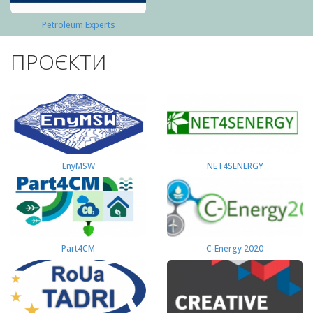
Petroleum Experts
ПРОЄКТИ
EnyMSW
NET4SENERGY
Part4СМ
C-Energy 2020