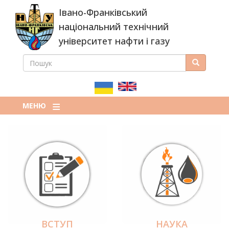
Перейти
Івано-Франківський
до
основного
національний технічний
вмісту
університет нафти і газу
ПОШУК
Пошук
ПОШУКОВА
ФОРМА
МЕНЮ
ВСТУП
НАУКА