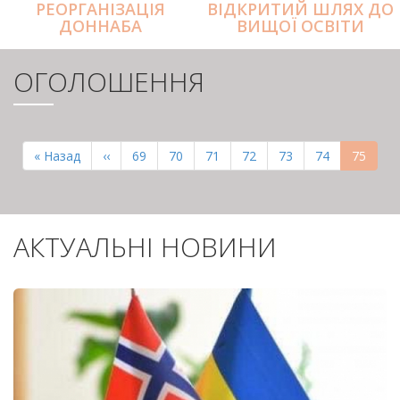
РЕОРГАНІЗАЦІЯ
ВІДКРИТИЙ ШЛЯХ ДО
ДОННАБА
ВИЩОЇ ОСВІТИ
ОГОЛОШЕННЯ
РОЗБИВКА
НА
Перша
« Назад
Попередня
‹‹
Page
69
Page
70
Page
71
Page
72
Page
73
Page
74
Поточн
75
СТОРІНКИ
сторінка
сторінка
сторінк
АКТУАЛЬНІ НОВИНИ