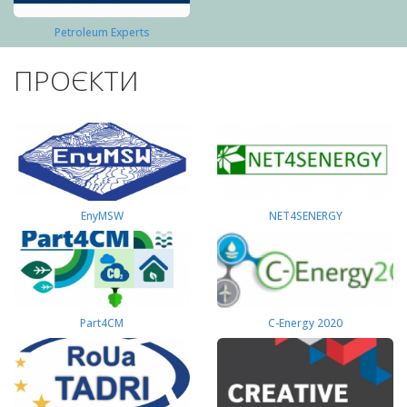
Petroleum Experts
ПРОЄКТИ
EnyMSW
NET4SENERGY
Part4СМ
C-Energy 2020