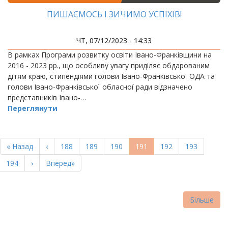
ПИШАЄМОСЬ І ЗИЧИМО УСПІХІВ!
ЧТ, 07/12/2023 - 14:33
В рамках Програми розвитку освіти Івано-Франківщини на
2016 - 2023 рр., що особливу увагу приділяє обдарованим
дітям краю, стипендіями голови Івано-Франківської ОДА та
голови Івано-Франківської обласної ради відзначено
представників Івано-…
Переглянути
РОЗБИВКА
НА
Перша
« Назад
Попередня
‹
Page
188
Page
189
Page
190
Поточна
191
Page
192
Page
193
СТОРІНКИ
сторінка
сторінка
сторінка
Page
194
Наступна
›
Остання
Вперед»
сторінка
сторінка
Більше