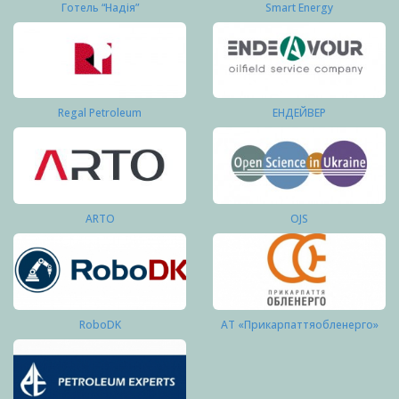
Готель “Надія”
Smart Energy
Regal Petroleum
ЕНДЕЙВЕР
ARTO
OJS
RoboDK
АТ «Прикарпаттяобленерго»