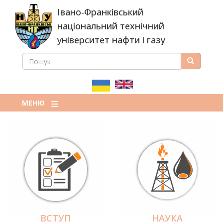
Перейти
Івано-Франківський
до
основного
національний технічний
вмісту
університет нафти і газу
ПОШУК
Пошук
ПОШУКОВА
ФОРМА
МЕНЮ
ВСТУП
НАУКА