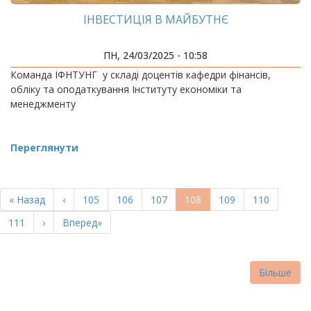
ІНВЕСТИЦІЯ В МАЙБУТНЄ
ПН, 24/03/2025 - 10:58
Команда ІФНТУНГ у складі доцентів кафедри фінансів,
обліку та оподаткування Інституту економіки та
менеджменту
Переглянути
РОЗБИВКА
НА
Перша
« Назад
Попередня
‹
Page
105
Page
106
Page
107
Поточна
108
Page
109
Page
110
СТОРІНКИ
сторінка
сторінка
сторінка
Page
111
Наступна
›
Остання
Вперед»
сторінка
сторінка
Більше