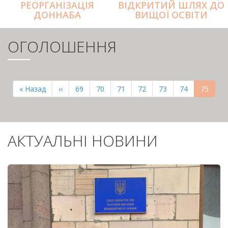
РЕОРГАНІЗАЦІЯ
ВІДКРИТИЙ ШЛЯХ ДО
ДОННАБА
ВИЩОЇ ОСВІТИ
ОГОЛОШЕННЯ
РОЗБИВКА
НА
Перша
« Назад
Попередня
‹‹
Page
69
Page
70
Page
71
Page
72
Page
73
Page
74
Поточн
75
СТОРІНКИ
сторінка
сторінка
сторінк
АКТУАЛЬНІ НОВИНИ