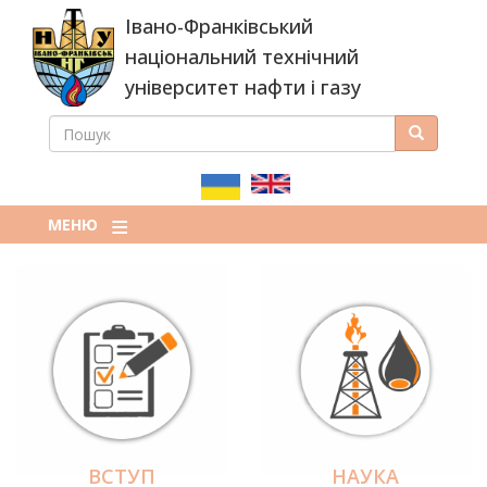
Перейти
Івано-Франківський
до
основного
національний технічний
вмісту
університет нафти і газу
ПОШУК
Пошук
ПОШУКОВА
ФОРМА
МЕНЮ
ВСТУП
НАУКА