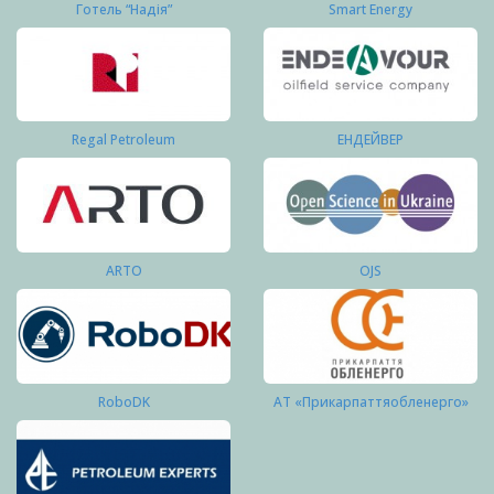
Готель “Надія”
Smart Energy
Regal Petroleum
ЕНДЕЙВЕР
ARTO
OJS
RoboDK
АТ «Прикарпаттяобленерго»