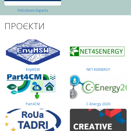
Petroleum Experts
ПРОЄКТИ
EnyMSW
NET4SENERGY
Part4СМ
C-Energy 2020