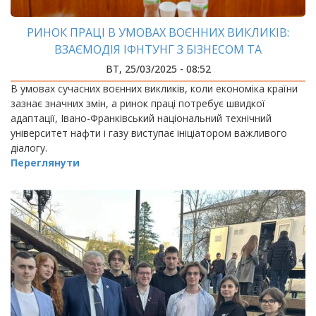
РИНОК ПРАЦІ В УМОВАХ ВОЄННИХ ВИКЛИКІВ:
ВЗАЄМОДІЯ ІФНТУНГ З БІЗНЕСОМ ТА
ГРОМАДСЬКИМ СЕКТОРОМ
ВТ, 25/03/2025 - 08:52
В умовах сучасних воєнних викликів, коли економіка країни
зазнає значних змін, а ринок праці потребує швидкої
адаптації, Івано-Франківський національний технічний
університет нафти і газу виступає ініціатором важливого
діалогу.
Переглянути