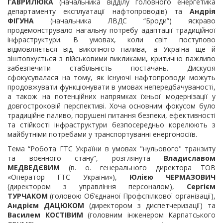
ГАВРИЛЮКА
(начальника відділу головного енергетика
департаменту експлуатації нафтопроводів) та
Андрія
ФІГУНА
(начальника ЛВДС “Броди”) яскраво
продемонструвало нагальну потребу адаптації традиційної
інфраструктури. В умовах, коли світ поступово
відмовляється від викопного палива, а Україна ще й
зіштовхується з військовими викликами, критично важливо
забезпечити стабільність постачань. Дискусія
сфокусувалася на тому, як існуючі нафтопроводи можуть
продовжувати функціонувати в умовах непередбачуваності,
а також на потенційних напрямках їхньої модернізації у
довгостроковій перспективі. Хоча основним фокусом було
традиційне паливо, порушені питання безпеки, ефективності
та стійкості інфраструктури безпосередньо корелюють з
майбутніми потребами у транспортуванні енергоносіїв.
Тема “Робота ГТС України в умовах "нульового" транзиту
та воєнного стану”, розглянута
Владиславом
МЕДВЕДЄВИМ
(в. о. генерального директора ТОВ
«Оператор ГТС України»),
Юлією ЧЕРМАЗОВИЧ
(директором з управління персоналом),
Сергієм
ТУРЧАКОМ
(головою Об’єднаної Профспілкової організації),
Андрієм ДАЦЮКОМ
(директором з диспетчеризації) та
Василем КОСТІВИМ
(головним інженером Карпатського