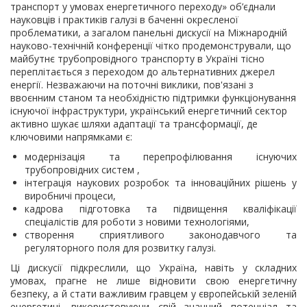
транспорт у умовах енергетичного переходу»
об
’
єднали
науковців і практиків галузі в баченні окресленої
проблематики, а загалом панельні дискусії на Міжнародній
науково-технічній конференції чітко продемонстрували, що
майбутнє трубопровідного транспорту в Україні тісно
переплітається з переходом до альтернативних джерел
енергії. Незважаючи на поточні виклики, пов'язані з
ввоєнним станом та необхідністю підтримки функціонування
існуючої інфраструктури, український енергетичний сектор
активно шукає шляхи адаптації та трансформації, де
ключовими напрямками є:
модернізація та перепрофілювання існуючих
трубопровідних систем ,
інтеграція наукових розробок та інноваційних рішень у
виробничі процеси,
кадрова підготовка та підвищення кваліфікації
спеціалістів для роботи з новими технологіями,
створення сприятливого законодавчого та
регуляторного поля для розвитку галузі.
Ці дискусії підкреслили, що Україна, навіть у складних
умовах, прагне не лише відновити свою енергетичну
безпеку, а й стати важливим гравцем у європейській зеленій
енергетиці, використовуючи свій значний потенціал та