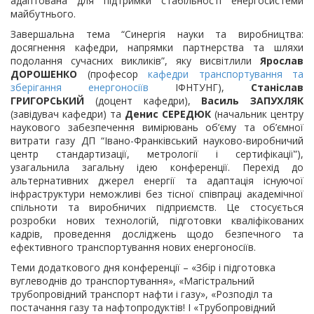
адаптована для підтримки стабільності енергосистеми
майбутнього.
Завершальна тема “Синергія науки та виробництва:
досягнення кафедри, напрямки партнерства та шляхи
подолання сучасних викликів”, яку висвітлили
Ярослав
ДОРОШЕНКО
(професор
кафедри транспортування та
зберігання енергоносіїв
ІФНТУНГ),
Станіслав
ГРИГОРСЬКИЙ
(доцент кафедри),
Василь ЗАПУХЛЯК
(завідувач кафедри) та
Денис СЕРЕДЮК
(начальник центру
наукового забезпечення вимірювань об’єму та об’ємної
витрати газу ДП “Івано-Франківський науково-виробничий
центр стандартизації, метрології і сертифікації”),
узагальнила загальну ідею конференції. Перехід до
альтернативних джерел енергії та адаптація існуючої
інфраструктури неможливі без тісної співпраці академічної
спільноти та виробничих підприємств. Це стосується
розробки нових технологій, підготовки кваліфікованих
кадрів, проведення досліджень щодо безпечного та
ефективного транспортування нових енергоносіїв.
Теми додаткового дня конференції – «Збір і підготовка
вуглеводнів до транспортування», «Магістральний
трубопровідний транспорт нафти і газу», «Розподіл та
постачання газу та нафтопродуктів! І «Трубопровідний