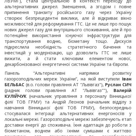
ЛВУМГ), стала центральною в контексті переходу до
альтернативних джерел. Зменшення, а згодом і повне
припинення транзиту російського газу через Україну
створює безпрецедентні виклики, але й відкриває вікно
можливостей для реформування ГТС. Це не лише про пошук
нових джерел газу для внутрішнього споживання, але й про
потенційне використання існуючої інфраструктури для
транспортування водню, біометану тощо. Дискусія
підкреслила необхідність стратегічного бачення та
інвестицій у модернізацію, що дозволить ГТС не лише
вижити, а й стати ключовим елементом нової,
декарбонізованої енергетичної системи України та Європи.
Панель “Альтернативні напрямки розвитку
газорозподільчих мереж України”, на якій виступили
Іван
БЕЛЬБАС
(в.о. голови правління АТ "Львівгаз"),
Руслан СИЧ
(радник голови правління АТ "Львівгаз""),
Валерій
КУЛІЙЧУК
(начальник управління з персоналу Вінницької
філії ТОВ ГРМУ) та Андрій Леонов (начальник відділу з
навчання Вінницької філії ТОВ ГРМУ), безпосередньо
стосувалася інтеграції альтернативних енергоносіїв у
локальні мережі. Газорозподільчі мережі забезпечують етап
доставки енергії до споживача. Їхня адаптація до роботи з
біометаном, воднем або їхніми сумішами є життєво