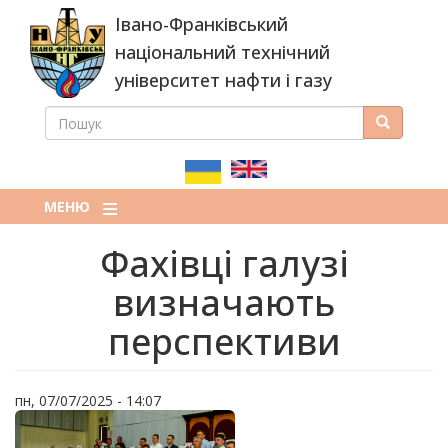
Перейти
Івано-Франківський
до
основного
національний технічний
вмісту
університет нафти і газу
ПОШУК
Пошук
ПОШУКОВА
ФОРМА
МЕНЮ
Фахівці галузі
визначають
перспективи
пн, 07/07/2025 - 14:07