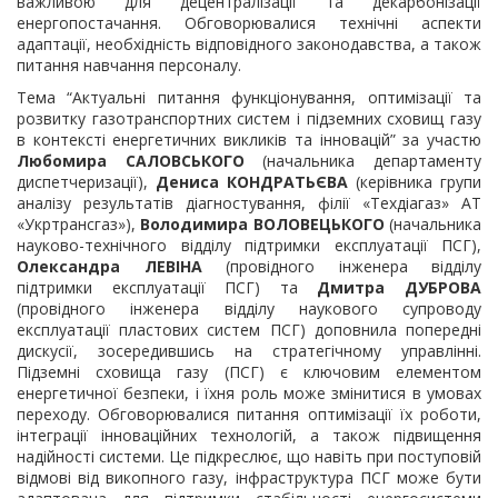
важливою для децентралізації та декарбонізації
енергопостачання. Обговорювалися технічні аспекти
адаптації, необхідність відповідного законодавства, а також
питання навчання персоналу.
Тема “Актуальні питання функціонування, оптимізації та
розвитку газотранспортних систем і підземних сховищ газу
в контексті енергетичних викликів та інновацій” за участю
Любомира САЛОВСЬКОГО
(начальника департаменту
диспетчеризації),
Дениса КОНДРАТЬЄВА
(керівника групи
аналізу результатів діагностування, філії «Техдіагаз» АТ
«Укртрансгаз»),
Володимира ВОЛОВЕЦЬКОГО
(начальника
науково-технічного відділу підтримки експлуатації ПСГ),
Олександра ЛЕВІНА
(провідного інженера відділу
підтримки експлуатації ПСГ) та
Дмитра ДУБРОВА
(провідного інженера відділу наукового супроводу
експлуатації пластових систем ПСГ) доповнила попередні
дискусії, зосередившись на стратегічному управлінні.
Підземні сховища газу (ПСГ) є ключовим елементом
енергетичної безпеки, і їхня роль може змінитися в умовах
переходу. Обговорювалися питання оптимізації їх роботи,
інтеграції інноваційних технологій, а також підвищення
надійності системи. Це підкреслює, що навіть при поступовій
відмові від викопного газу, інфраструктура ПСГ може бути