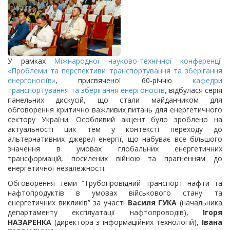
У рамках
Міжнародної науково-технічної конференції
«Проблеми та перспективи транспортування та зберігання
енергоносіїв»
, присвяченої 60-річчю
кафедри
транспортування та зберігання енергоносіїв
, відбулася серія
панельних дискусій, що стали майданчиком для
обговорення критично важливих питань для енергетичного
сектору України. Особливий акцент було зроблено на
актуальності цих тем у контексті переходу до
альтернативних джерел енергії, що набуває все більшого
значення в умовах глобальних енергетичних
трансформацій, посилених війною та прагненням до
енергетичної незалежності.
Обговорення теми “Трубопровідний транспорт нафти та
нафтопродуктів в умовах військового стану та
енергетичних викликів” за участі
Василя ГУКА
(начальника
департаменту експлуатації нафтопроводів),
Ігоря
НАЗАРЕНКА
(директора з інформаційних технологій),
Івана