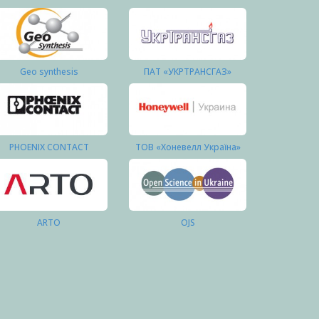
Geo synthesis
ПАТ «УКРТРАНСГАЗ»
PHOENIX CONTACT
ТОВ «Хоневелл Україна»
ARTO
OJS