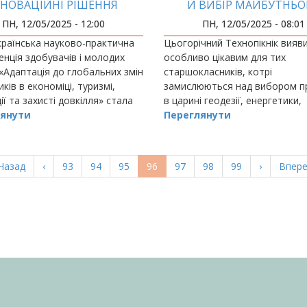
ННОВАЦІЙНІ РІШЕННЯ
Й ВИБІР МАЙБУТНЬО
ПН, 12/05/2025 - 12:00
ПН, 12/05/2025 - 08:01
країнська науково-практична
Цьогорічний Технопікнік вияв
нція здобувачів і молодих
особливо цікавим для тих
«Адаптація до глобальних змін
старшокласників, котрі
иків в економіці, туризмі,
замислюються над вибором п
ії та захисті довкілля» стала
в царині геодезії, енергетики,
ю подією, об’єднавши
янути
архітектури й будівництва. Чо
Переглянути
 вчених та досвідчених
Бо, як ми вже повідомляли, до
в у…
ІФНТУНГ увійшла Донбаська…
ерша
Назад
Попередня
‹
Page
93
Page
94
Page
95
Поточна
96
Page
97
Page
98
Page
99
Наступна
›
Остан
Впере
орінка
сторінка
сторінка
сторінка
сторі