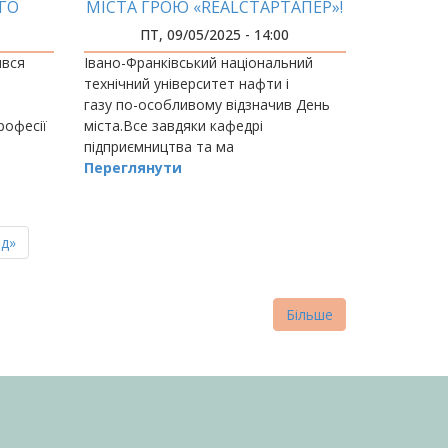
ГО
МІСТА ГРОЮ «REALСТАРТАПЕР»!
ПТ, 09/05/2025 - 14:00
ився
Івано-Франківський національний
технічний університет нафти і
газу по-особливому відзначив День
рофесії
міста.Все завдяки кафедрі
підприємництва та ма
му так?
Переглянути
 складу
ня
д»
нка
Більше