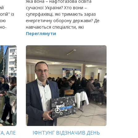
Яка вона – нафтогазова освіта
ий
сучасної України? Хто вони –
гій" із
суперфахівці, які тримають зараз
гою
енергетичну оборону держави? Де
но-
навчаються спеціалісти, які
створюють технічні новинки, що
Переглянути
найближчим часом мають змінити
життя країни на краще?..
А, АЛЕ
ІФНТУНГ ВІДЗНАЧИВ ДЕНЬ