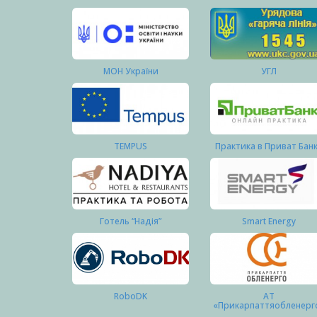
МОН України
УГЛ
TEMPUS
Практика в Приват Бан
Готель “Надія”
Smart Energy
RoboDK
АТ
«Прикарпаттяобленерг