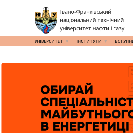
Перейти
Івано-Франківський
до
основного
національний технічний
вмісту
університет нафти і газу
УНІВЕРСИТЕТ
ІНСТИТУТИ
ВСТУПН