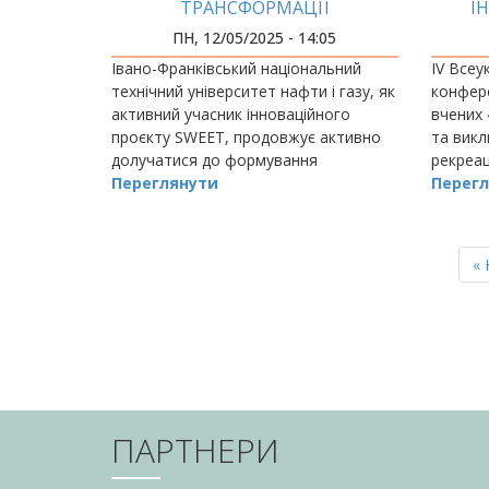
ТРАНСФОРМАЦІЇ
І
ПН, 12/05/2025 - 14:05
Івано-Франківський національний
IV Всеу
технічний університет нафти і газу, як
конфере
активний учасник інноваційного
вчених 
проєкту SWEET, продовжує активно
та викл
долучатися до формування
рекреац
майбутнього цифрового простору.
Переглянути
знаково
Перегл
молодих
фахівці
РОЗБИВКА
НА
П
« 
СТОРІНКИ
ст
ПАРТНЕРИ