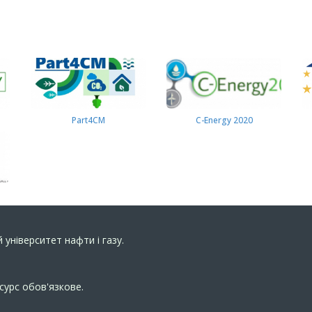
Part4СМ
C-Energy 2020
 університет нафти і газу.
сурс обов'язкове.