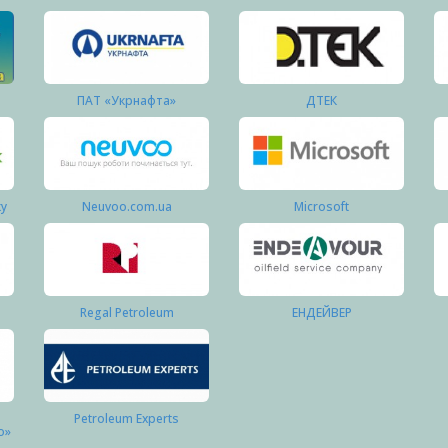
ПАТ «Укрнафта»
ДТЕК
ку
Neuvoo.com.ua
Microsoft
Regal Petroleum
ЕНДЕЙВЕР
Petroleum Experts
о»