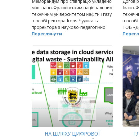
Меморандум про співпрацю укладено
Договір
між Івано-Франківським національним
Івано-Ф
технічним університетом нафти і газу
технічн
в особі ректора Ігоря Чудика та
в особі
проректора з науково-педагогічної
ТОВ «Д
роботи Сергія Зікратого й
Переглянути
директ
Перегл
предстаниками СП «Полтавська
Лимарє
газонафтова компанія…
НА ШЛЯХУ ЦИФРОВОЇ
Г