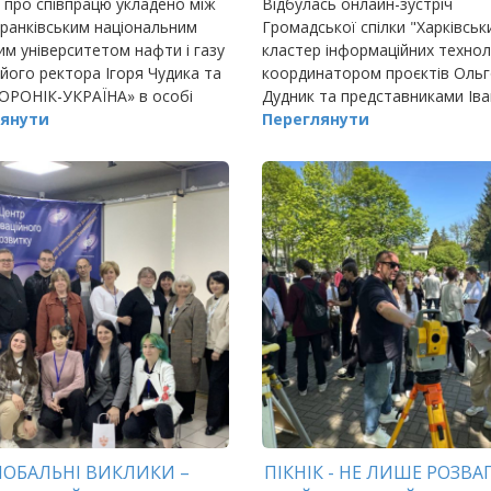
 про співпрацю укладено між
Відбулась онлайн-зустріч
ранківським національним
Громадської спілки "Харківськ
им університетом нафти і газу
кластер інформаційних техноло
 його ректора Ігоря Чудика та
координатором проєктів Оль
ОРОНІК-УКРАЇНА» в особі
Дудник та представниками Іва
ора товариства Олександра
янути
Франківського національного
Переглянути
технічного університету.
ЛОБАЛЬНІ ВИКЛИКИ –
ПІКНІК - НЕ ЛИШЕ РОЗВАГ