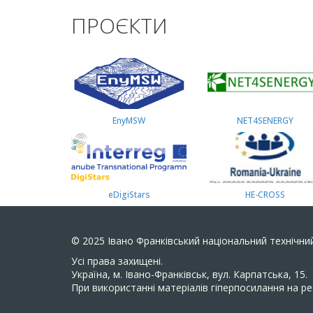
ПРОЄКТИ
EnyMSW
NET4SENERGY
eDigiStars
HE-CROSS
© 2025
Івано Франківський національний технічний
Усi права захищенi.
Україна, м. Івано-Франківськ, вул. Карпатська, 15.
При використанні матеріалів гіперпосилання на ре